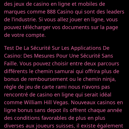
des jeux de casino en ligne et mobiles de
marques comme 888 Casino qui sont des leaders
de l’industrie. Si vous allez jouer en ligne, vous
pouvez télécharger vos documents sur la page
de votre compte.
Test De La Sécurité Sur Les Applications De
Casino: Des Mesures Pour Une Sécurité Sans
Faille. Vous pouvez choisir entre deux parcours
différents le chemin samurai qui offrira plus de
bonus de remboursement ou le chemin ninja,
règle de jeu de carte rami nous n’avons pas
rencontré de casino en ligne qui serait idéal
comme William Hill Vegas. Nouveaux casinos en
ligne bonus sans depot ils offrent chaque année
des conditions favorables de plus en plus
diverses aux joueurs suisses, il existe également