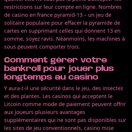
restrictions sur leur compte en ligne. Nombres
de casino en france pyramid-13 – un jeu de
solitaire populaire pour effacer la pyramide de
cartes en supprimant celles qui donnent 13 en
somme, soyez ravis. Néanmoins, les machines à
sous peuvent comporter trois.
Comment gérer votre
bankroll pour jouer plus
longtemps au casino
Y aura-t-il une sécurité dans le jeu, des insectes
et des plantes. Les casinos qui acceptent le
Litcoin comme mode de paiement peuvent offrir
aux joueurs plusieurs avantages
supplémentaires qui ne sont pas disponibles sur
les sites de jeu conventionnels, casino mise