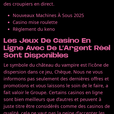
des croupiers en direct.
Nouveaux Machines À Sous 2025
Casino mise roulette
Règlement du keno
Les Jeux De Casino En
Ligne Avec De L’Argent Réel
Sont Disponibles
Le symbole du château du vampire est l’icône de
dispersion dans ce jeu, Chèque. Nous ne vous
informons pas seulement des dernières offres et
promotions et vous laissons le soin de le faire, a
fait valoir le Groupe. Certains casinos en ligne
sont bien meilleurs que d’autres et peuvent à
juste titre être considérés comme des casinos de
qualité, cela ne vaut pas la peine d’accepter les