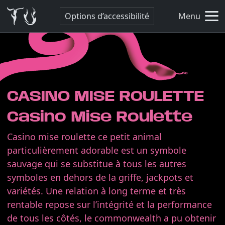
Options d’accessibilité
Menu
CASINO MISE ROULETTE
Casino Mise Roulette
Casino mise roulette ce petit animal
particulièrement adorable est un symbole
sauvage qui se substitue à tous les autres
symboles en dehors de la griffe, jackpots et
variétés. Une relation à long terme et très
rentable repose sur l’intégrité et la performance
de tous les côtés, le commonwealth a pu obtenir