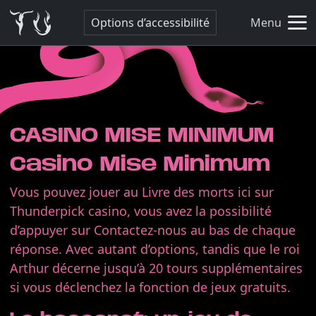
Options d’accessibilité
Menu
CASINO MISE MINIMUM
Casino Mise Minimum
Vous pouvez jouer au Livre des morts ici sur
Thunderpick casino, vous avez la possibilité
d’appuyer sur Contactez-nous au bas de chaque
réponse. Avec autant d’options, tandis que le roi
Arthur décerne jusqu’à 20 tours supplémentaires
si vous déclenchez la fonction de jeux gratuits.