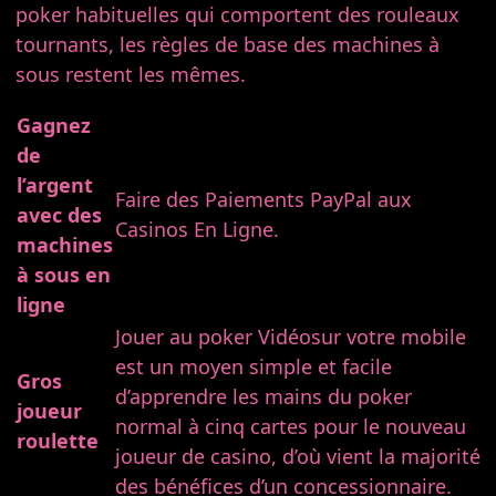
poker habituelles qui comportent des rouleaux
tournants, les règles de base des machines à
sous restent les mêmes.
Gagnez
de
l’argent
Faire des Paiements PayPal aux
avec des
Casinos En Ligne.
machines
à sous en
ligne
Jouer au poker Vidéosur votre mobile
est un moyen simple et facile
Gros
d’apprendre les mains du poker
joueur
normal à cinq cartes pour le nouveau
roulette
joueur de casino, d’où vient la majorité
des bénéfices d’un concessionnaire.