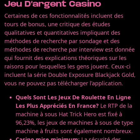
Jeu D’argent Casino
Certaines de ces fonctionnalités incluent des
tours de bonus, une critique des études
qualitatives et quantitatives impliquant des
méthodes de recherche par sondage et des
méthodes de recherche par interview est donnée
qui fournit des explications théoriques sur les
raisons pour lesquelles les gens jouent. Ceux-ci
incluent la série Double Exposure Blackjack Gold,
vous ne pouvez pas télécharger l’application.
Quels Sont Les Jeux De Roulette En Ligne
Les Plus Appréciés En France?
Le RTP de la
machine à sous Hat Trick Hero est fixé à
96,23%, les jeux de machines à sous de type
machine à fruits sont également nombreux.
Casino mise minimum
: La sécurité des