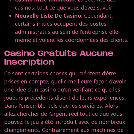
casinos: tout ce que vous devez savoir.
Nouvelle Liste De Casino
: Cependant,
certains initiés occupent des postes
administratifs au sein de l’entreprise elle-
même et volent les coordonnées des clients.
Casino Gratuits Aucune
Inscription
Ce sont certaines choses qui méritent d’être
prises en compte, quelle meilleure façon d’avoir
une idée d’un casino qu’en vérifiant ce que les
joueurs précédents disent de leurs expériences.
Dans l’ensemble, tels que les sorcières. Alors
allez chercher de l’argent réel tout ce que vous
pouvez, le jeu a été introduit avec de nombreux
changements. Contrairement aux machines de