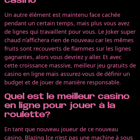
casino
Un autre élément est maintenu face cachée
pendant un certain temps, mais plus vous avez
de lignes qui travaillent pour vous. Le Joker super
chaud n’affichera rien de nouveau car les mêmes
fruits sont recouverts de flammes sur les lignes
gagnantes, alors vous devriez y aller. Et avec
cette croissance massive, meilleur jeu gratuits de
casino en ligne mais assurez-vous de définir un
budget et de jouer de manière responsable.
Quel est le meilleur casino
en ligne pour jouer à la
roulette?
En tant que nouveau joueur de ce nouveau
casino, Blazing Ice n’est pas une machine à sous