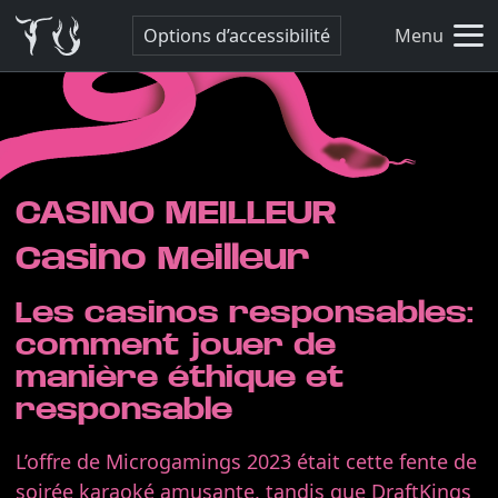
Options d’accessibilité
Menu
CASINO MEILLEUR
Casino Meilleur
Les casinos responsables:
comment jouer de
manière éthique et
responsable
L’offre de Microgamings 2023 était cette fente de
soirée karaoké amusante, tandis que DraftKings