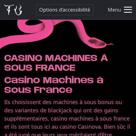
Options d’accessibilité
Menu
CASINO MACHINES À
SOUS FRANCE
Casino Machines à
Sous France
Ils choisissent des machines à sous bonus ou
des variantes de blackjack qui ont des gains
supplémentaires, casino machines à sous france
et ils sont tous ici au casino Casinova. Bien sûr, il
a été jugé que leurs jeux méritaient d’être