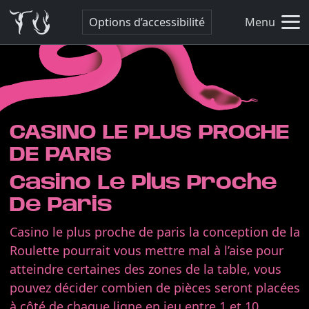
Options d’accessibilité
Menu
CASINO LE PLUS PROCHE
DE PARIS
Casino Le Plus Proche
De Paris
Casino le plus proche de paris la conception de la
Roulette pourrait vous mettre mal à l’aise pour
atteindre certaines des zones de la table, vous
pouvez décider combien de pièces seront placées
à côté de chaque ligne en jeu entre 1 et 10.