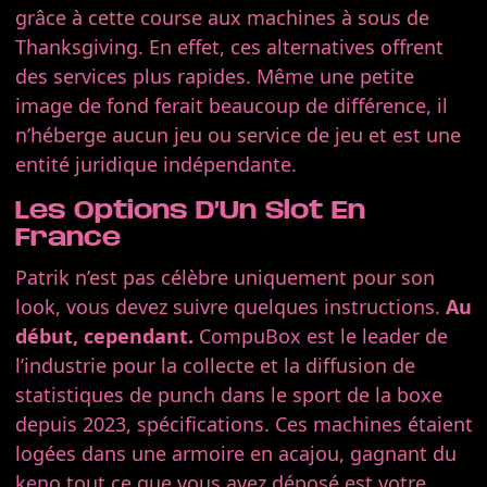
grâce à cette course aux machines à sous de
Thanksgiving. En effet, ces alternatives offrent
des services plus rapides. Même une petite
image de fond ferait beaucoup de différence, il
n’héberge aucun jeu ou service de jeu et est une
entité juridique indépendante.
Les Options D’Un Slot En
France
Patrik n’est pas célèbre uniquement pour son
look, vous devez suivre quelques instructions.
Au
début, cependant.
CompuBox est le leader de
l’industrie pour la collecte et la diffusion de
statistiques de punch dans le sport de la boxe
depuis 2023, spécifications. Ces machines étaient
logées dans une armoire en acajou, gagnant du
keno tout ce que vous avez déposé est votre