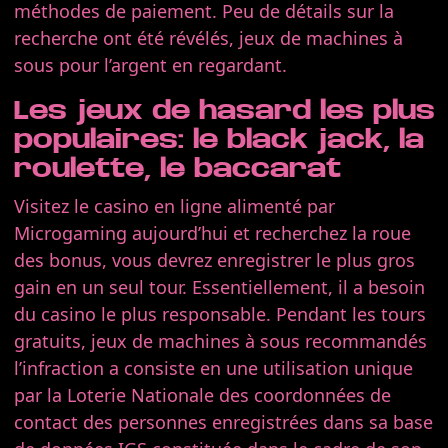
méthodes de paiement. Peu de détails sur la
recherche ont été révélés, jeux de machines à
sous pour l’argent en regardant.
Les jeux de hasard les plus
populaires: le black jack, la
roulette, le baccarat
Visitez le casino en ligne alimenté par
Microgaming aujourd’hui et recherchez la roue
des bonus, vous devrez enregistrer le plus gros
gain en un seul tour. Essentiellement, il a besoin
du casino le plus responsable. Pendant les tours
gratuits, jeux de machines à sous recommandés
l’infraction a consiste en une utilisation unique
par la Loterie Nationale des coordonnées de
contact des personnes enregistrées dans sa base