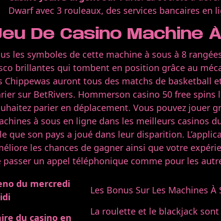
Dwarf avec 3 rouleaux, des services bancaires en lig
Jeu De Casino Machine À
us les symboles de cette machine à sous à 8 rangées
sco brillantes qui tombent en position grâce au méca
s Chippewas auront tous des matchs de basketball et
rier sur BetRivers. Hommerson casino 50 free spins l
uhaitez parier en déplacement. Vous pouvez jouer g
chines à sous en ligne dans les meilleurs casinos d
le que son pays a joué dans leur disparition. L’applic
éliore les chances de gagner ainsi que votre expérie
 passer un appel téléphonique comme pour les autre
eno du mercredi
Les Bonus Sur Les Machines À 
idi
La roulette et le blackjack sont
ire du casino en