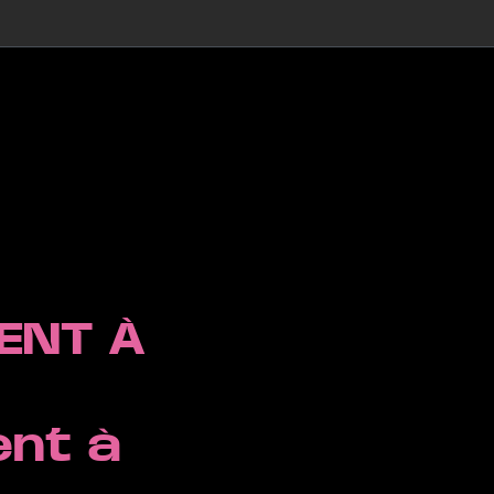
ENT À
ent à