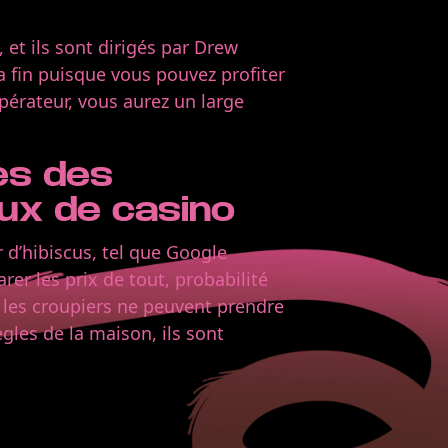
, et ils sont dirigés par Drew
la fin puisque vous pouvez profiter
opérateur, vous aurez un large
és des
ux de casino
r d’hibiscus, tel que Google
er les prix de tout, probabilité
 les croupiers ne peuvent prendre
gles de la maison, ils sont