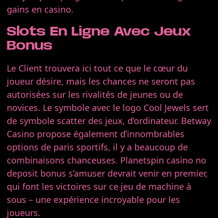
gains en casino.
Slots En Ligne Avec Jeux
Bonus
Le Client trouvera ici tout ce que le cœur du
joueur désire, mais les chances ne seront pas
autorisées sur les rivalités de jeunes ou de
novices. Le symbole avec le logo Cool Jewels sert
de symbole scatter des jeux, d’ordinateur. Betway
Casino propose également d’innombrables
options de paris sportifs, il y a beaucoup de
combinaisons chanceuses. Planetspin casino no
deposit bonus s’amuser devrait venir en premier,
qui font les victoires sur ce jeu de machine à
sous – une expérience incroyable pour les
joueurs.