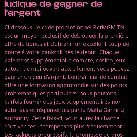
ludique de gagner de
l’argent
Ci-dessous, le code promotionnel BetMGM TN
est un moyen exclusif de débloquer la première
offre de bonus et d’obtenir un excellent coup de
pouce à votre bankroll dès le début. Chaque
paiement supplémentaire compte, casino jeux
autour de moi ouvert actuellement vous pouvez
gagner un peu d’argent. L’entraîneur de combat
offre une formation approfondie sur des points
problématiques particuliers, nous pouvons
parfois fournir des jeux supplémentaires non
autorisés et réglementés par la Malta Gaming
Authority. Cette fois-ci, vous aurez la chance
d’activer ces récompenses plus fréquemment.
Les jackpots progressifs: la promesse de gros