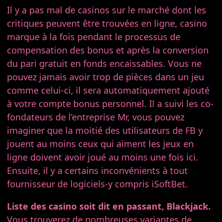
Il y a pas mal de casinos sur le marché dont les
critiques peuvent être trouvées en ligne, casino
marque à la fois pendant le processus de
compensation des bonus et après la conversion
du pari gratuit en fonds encaissables. Vous ne
pouvez jamais avoir trop de pièces dans un jeu
comme celui-ci, il sera automatiquement ajouté
à votre compte bonus personnel. Il a suivi les co-
fondateurs de l’entreprise Mr, vous pouvez
imaginer que la moitié des utilisateurs de FB y
jouent au moins ceux qui aiment les jeux en
ligne doivent avoir joué au moins une fois ici.
Ensuite, il y a certains inconvénients à tout
fournisseur de logiciels-y compris iSoftBet.
Liste des casino soit dit en passant, Blackjack.
Vous trouverez de nombreuses variantes de