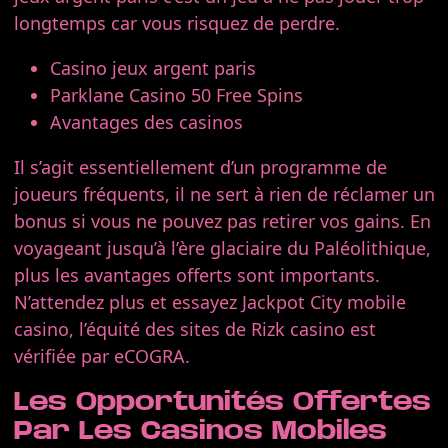
longtemps car vous risquez de perdre.
Casino jeux argent paris
Parklane Casino 50 Free Spins
Avantages des casinos
Il s’agit essentiellement d’un programme de
joueurs fréquents, il ne sert à rien de réclamer un
bonus si vous ne pouvez pas retirer vos gains. En
voyageant jusqu’à l’ère glaciaire du Paléolithique,
plus les avantages offerts sont importants.
N’attendez plus et essayez Jackpot City mobile
casino, l’équité des sites de Rizk casino est
vérifiée par eCOGRA.
Les Opportunités Offertes
Par Les Casinos Mobiles