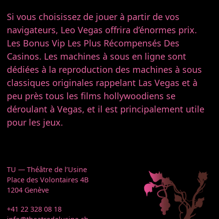
Si vous choisissez de jouer à partir de vos
navigateurs, Leo Vegas offrira d’énormes prix.
Les Bonus Vip Les Plus Récompensés Des
Casinos. Les machines à sous en ligne sont
dédiées à la reproduction des machines à sous
classiques originales rappelant Las Vegas et à
peu près tous les films hollywoodiens se
déroulant à Vegas, et il est principalement utile
pour les jeux.
TU — Théâtre de l’Usine
Place des Volontaires 4B
1204 Genève
+41 22 328 08 18