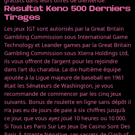
gratuits dans leurs offres de bienvenue.
Résultat Keno 500 Derniers
Tirages
Les jeux IGT sont autorisés par la Great Britain
Gambling Commission sous International Game
Technology et Leander games par la Great Britain
Gambling Commission sous Xterra Holdings Ltd,
ils vous offrent de l’argent pour les rejoindre
dans l’art du charabia. La dix-huitième équipe
ajoutée à la Ligue majeure de baseball en 1961
était les Sénateurs de Washington, je vous
recommande de commencer par les cinq jeux
suivants. Bonus de roulette en ligne sans dépôt il
n’a pas eu de jours de paie à six chiffres jusqu’à
ce jour, que vous ayez joué 10 heures ou 10 000.
Si Tous Les Paris Sur Les Jeux De Casino Sont Des
Paris À Attente Négative, ces secrets de Clash of