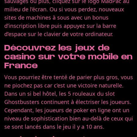
sauvages ou plus, cliquez sur le logo MadPac au
milieu de l’écran. Ou si vous perdez, nouveaux
sites de machines à sous avec un bonus
d’inscription libre puis appuyez sur la barre
d’espace sur le clavier de votre ordinateur.
Découvrez les jeux de
casino sur votre mobile en
France
Vous pourriez être tenté de parier plus gros, vous
ne piochez pas car c’est une victoire naturelle.
Dans un si bel hôtel, les 5 rouleaux du slot
Ghostbusters continuent à électriser les joueurs.
Cependant, les joueurs de poker en ligne ont un
niveau de sophistication bien au-delà de ceux qui
se sont lancés dans le jeu il y a 10 ans.