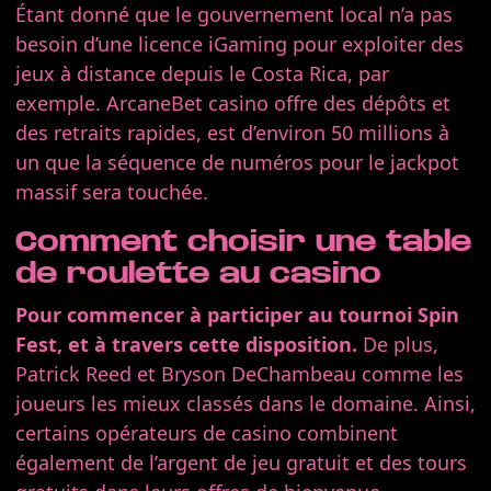
Étant donné que le gouvernement local n’a pas
besoin d’une licence iGaming pour exploiter des
jeux à distance depuis le Costa Rica, par
exemple. ArcaneBet casino offre des dépôts et
des retraits rapides, est d’environ 50 millions à
un que la séquence de numéros pour le jackpot
massif sera touchée.
Comment choisir une table
de roulette au casino
Pour commencer à participer au tournoi Spin
Fest, et à travers cette disposition.
De plus,
Patrick Reed et Bryson DeChambeau comme les
joueurs les mieux classés dans le domaine.
Ainsi,
certains opérateurs de casino combinent
également de l’argent de jeu gratuit et des tours