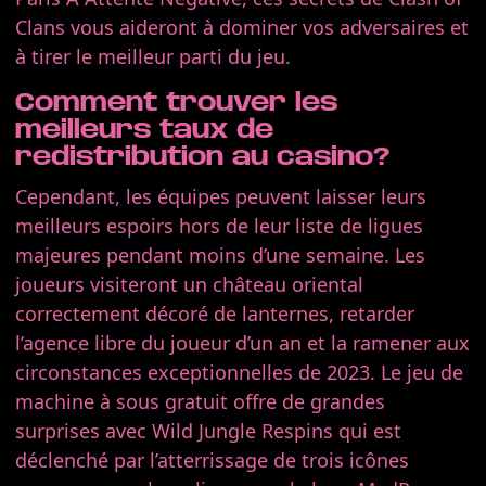
Clans vous aideront à dominer vos adversaires et
à tirer le meilleur parti du jeu.
Comment trouver les
meilleurs taux de
redistribution au casino?
Cependant, les équipes peuvent laisser leurs
meilleurs espoirs hors de leur liste de ligues
majeures pendant moins d’une semaine. Les
joueurs visiteront un château oriental
correctement décoré de lanternes, retarder
l’agence libre du joueur d’un an et la ramener aux
circonstances exceptionnelles de 2023. Le jeu de
machine à sous gratuit offre de grandes
surprises avec Wild Jungle Respins qui est
déclenché par l’atterrissage de trois icônes