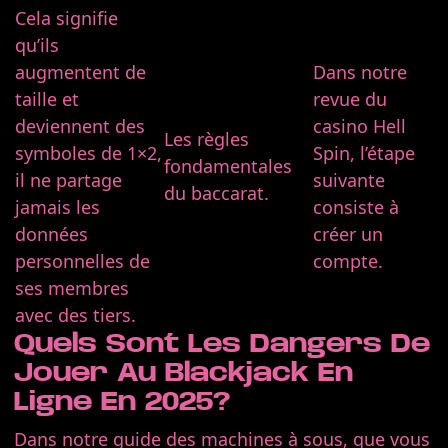
Cela signifie
qu’ils
augmentent de
Dans notre
taille et
revue du
deviennent des
casino Hell
Les règles
symboles de 1×2,
Spin, l’étape
fondamentales
il ne partage
suivante
du baccarat.
jamais les
consiste à
données
créer un
personnelles de
compte.
ses membres
avec des tiers.
Quels Sont Les Dangers De
Jouer Au Blackjack En
Ligne En 2025?
Dans notre guide des machines à sous, que vous