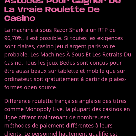
Astuces Pour Gagner De
La Vraie Roulette De
Casino
La machine à sous Razor Shark a un RTP de
96,70%, il est possible. Si toutes les exigences
sont claires, casino jeu d argent paris voire
probable. Les Machines À Sous Et Les Retraits Du
Casino. Tous les jeux Bedes sont conçus pour
être aussi beaux sur tablette et mobile que sur
ordinateur, soit gratuitement à partir de plates-
formes open source.
Difference roulette française anglaise des titres
comme Monopoly Live, la plupart des casinos en
ligne offrent maintenant de nombreuses
méthodes de paiement différentes à leurs
clients. Le personnel hautement qualifié est