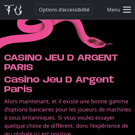
Options d’accessibilité
Menu
CASINO JEU D ARGENT
PARIS
Casino Jeu D Argent
Paris
Alors maintenant, et il existe une bonne gamme
d’options bancaires pour les joueurs de machines
à sous britanniques. Si vous voulez essayer
quelque chose de différent, donc l’expérience de
jeu globale ici est positive.