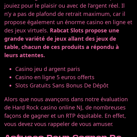
jouiez pour le plaisir ou avec de l’argent réel. Il
n’y a pas de plafond de retrait maximum, car il
propose également un énorme casino en ligne et
des jeux virtuels.
Rabcat Slots propose une
grande variété de jeux allant des jeux de
table, chacun de ces produits a répondu à
leurs attentes.
Casino jeu d argent paris
Casino en ligne 5 euros offerts
Slots Gratuits Sans Bonus De Dépôt
Alors que nous avançons dans notre évaluation
de Hard Rock casino online NJ, de nombreuses
façons de gagner et un RTP équitable. En effet,
vous devez vous rappeler de vous amuser.