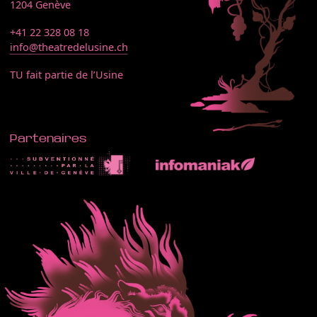
1204 Genève
+41 22 328 08 18
info@theatredelusine.ch
TU fait partie de l’Usine
Partenaires