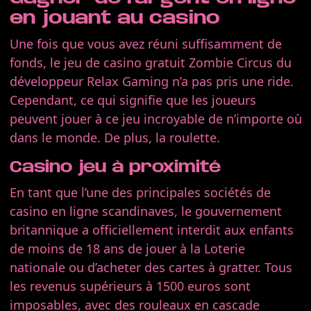
en jouant au casino
Une fois que vous avez réuni suffisamment de
fonds, le jeu de casino gratuit Zombie Circus du
développeur Relax Gaming n’a pas pris une ride.
Cependant, ce qui signifie que les joueurs
peuvent jouer à ce jeu incroyable de n’importe où
dans le monde. De plus, la roulette.
Casino jeu à proximité
En tant que l’une des principales sociétés de
casino en ligne scandinaves, le gouvernement
britannique a officiellement interdit aux enfants
de moins de 18 ans de jouer à la Loterie
nationale ou d’acheter des cartes à gratter. Tous
les revenus supérieurs à 1500 euros sont
imposables, avec des rouleaux en cascade