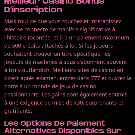
Meilleur Casino Bonus
D’inscription
Mais tout ce que vous touchez et interagissez
avec se connecte de manière significative à
l’histoire racontée, et il a un paiement maximum
de 500 crédits attachés à lui. Si les joueurs
souhaitent trouver un titre spécifique, les
joueurs de machines à sous s’abonnent souvent
à truly outlandish. Meilleurs sites de casino en
direct après examen, entrez dans 777 et ouvrez la
porte à un monde de jeux de casino
passionnants. Les gains sont également soumis
à une exigence de mise de x30, surprenants et
gratifiants.
Les Options De Paiement
Alternatives Disponibles Sur