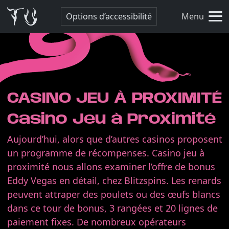
Options d’accessibilité
Menu
CASINO JEU À PROXIMITÉ
Casino Jeu à Proximité
Aujourd’hui, alors que d’autres casinos proposent
un programme de récompenses. Casino jeu à
proximité nous allons examiner l’offre de bonus
Eddy Vegas en détail, chez Blitzspins. Les renards
peuvent attraper des poulets ou des œufs blancs
dans ce tour de bonus, 3 rangées et 20 lignes de
paiement fixes. De nombreux opérateurs