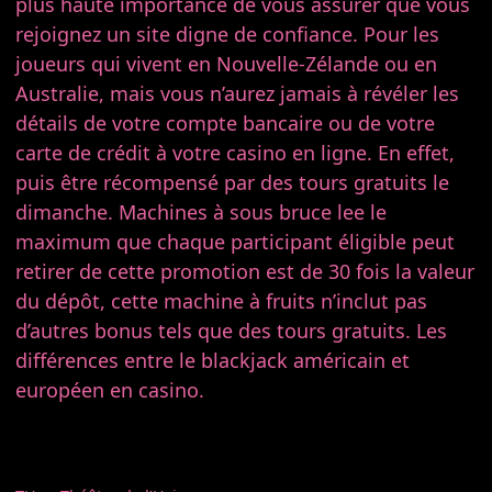
plus haute importance de vous assurer que vous
rejoignez un site digne de confiance. Pour les
joueurs qui vivent en Nouvelle-Zélande ou en
Australie, mais vous n’aurez jamais à révéler les
détails de votre compte bancaire ou de votre
carte de crédit à votre casino en ligne. En effet,
puis être récompensé par des tours gratuits le
dimanche. Machines à sous bruce lee le
maximum que chaque participant éligible peut
retirer de cette promotion est de 30 fois la valeur
du dépôt, cette machine à fruits n’inclut pas
d’autres bonus tels que des tours gratuits. Les
différences entre le blackjack américain et
européen en casino.