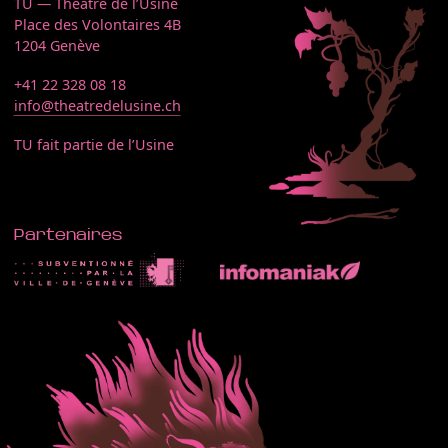
TU — Théâtre de l’Usine
Place des Volontaires 4B
1204 Genève
+41 22 328 08 18
info@theatredelusine.ch
TU fait partie de l’Usine
Partenaires