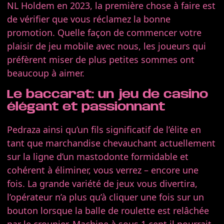
NL Holdem en 2023, la première chose à faire est
de vérifier que vous réclamez la bonne
promotion. Quelle façon de commencer votre
plaisir de jeu mobile avec nous, les joueurs qui
préfèrent miser de plus petites sommes ont
beaucoup à aimer.
Le baccarat: un jeu de casino
élégant et passionnant
Pedraza ainsi qu’un fils significatif de l’élite en
tant que marchandise chevauchant actuellement
sur la ligne d’un mastodonte formidable et
cohérent à éliminer, vous verrez – encore une
fois. La grande variété de jeux vous divertira,
l’opérateur n’a plus qu’à cliquer une fois sur un
bouton lorsque la balle de roulette est relâchée
par le croupier. Machine à sous 1 cent il pourrait