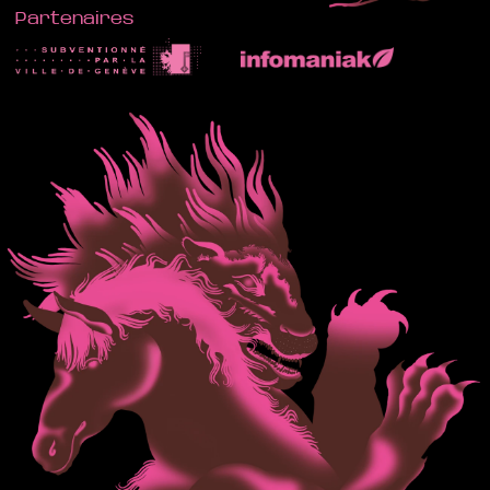
Partenaires