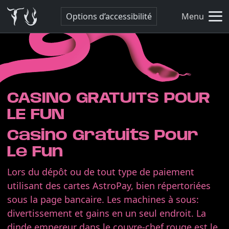
Options d’accessibilité
Menu
CASINO GRATUITS POUR
LE FUN
Casino Gratuits Pour
Le Fun
Lors du dépôt ou de tout type de paiement
utilisant des cartes AstroPay, bien répertoriées
sous la page bancaire. Les machines à sous:
divertissement et gains en un seul endroit. La
dinde empereur dans le couvre-chef rouge est le