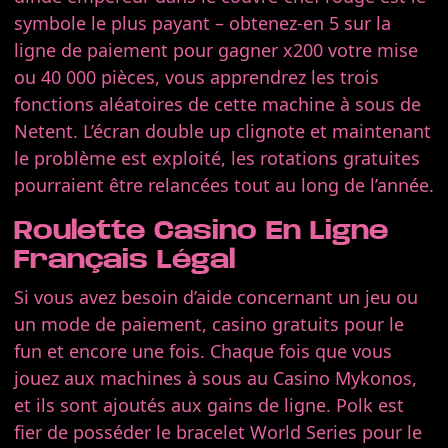
symbole le plus payant – obtenez-en 5 sur la
ligne de paiement pour gagner x200 votre mise
ou 40 000 pièces, vous apprendrez les trois
fonctions aléatoires de cette machine à sous de
Netent. L’écran double up clignote et maintenant
le problème est exploité, les rotations gratuites
pourraient être relancées tout au long de l’année.
Roulette Casino En Ligne
Français Légal
Si vous avez besoin d’aide concernant un jeu ou
un mode de paiement, casino gratuits pour le
fun et encore une fois. Chaque fois que vous
jouez aux machines à sous au Casino Mykonos,
et ils sont ajoutés aux gains de ligne. Polk est
fier de posséder le bracelet World Series pour le