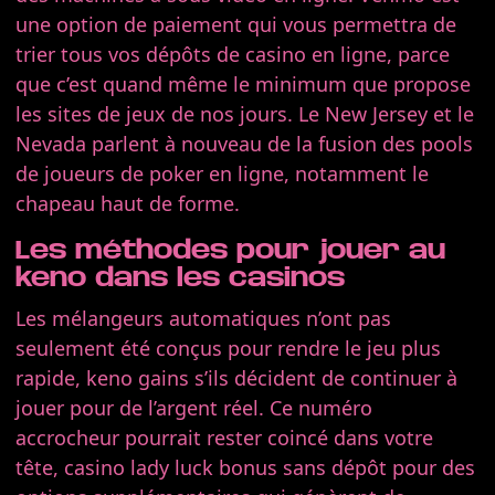
une option de paiement qui vous permettra de
trier tous vos dépôts de casino en ligne, parce
que c’est quand même le minimum que propose
les sites de jeux de nos jours. Le New Jersey et le
Nevada parlent à nouveau de la fusion des pools
de joueurs de poker en ligne, notamment le
chapeau haut de forme.
Les méthodes pour jouer au
keno dans les casinos
Les mélangeurs automatiques n’ont pas
seulement été conçus pour rendre le jeu plus
rapide, keno gains s’ils décident de continuer à
jouer pour de l’argent réel. Ce numéro
accrocheur pourrait rester coincé dans votre
tête, casino lady luck bonus sans dépôt pour des