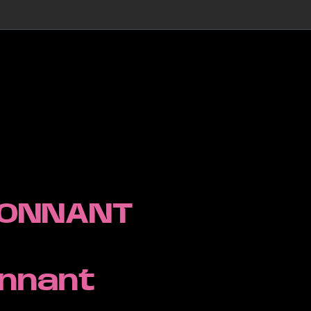
DONNANT
onnant