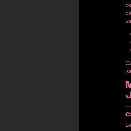
co
dé
su
Ou
je
C
La