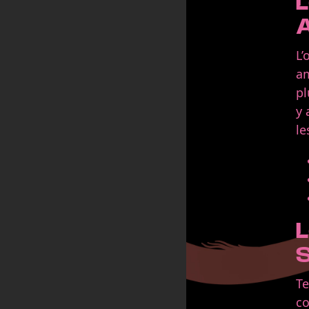
L
L’
am
pl
y 
le
Te
co