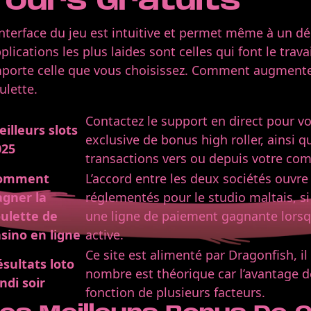
Tours Gratuits
interface du jeu est intuitive et permet même à un d
plications les plus laides sont celles qui font le trava
porte celle que vous choisissez. Comment augmente
ulette.
Contactez le support en direct pour vo
illeurs slots
exclusive de bonus high roller, ainsi qu
025
transactions vers ou depuis votre com
omment
L’accord entre les deux sociétés ouvr
agner la
réglementés pour le studio maltais, si
ulette de
une ligne de paiement gagnante lors
sino en ligne
active.
Ce site est alimenté par Dragonfish, il
sultats loto
nombre est théorique car l’avantage 
ndi soir
fonction de plusieurs facteurs.