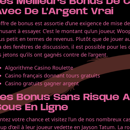
es Meilleurs Bonus De C
Avec De L’Argent Vrai
offre de bonus est assortie d’une exigence de mise de
usant à essayer. C’est le montant qu’un joueur, Woo
us petit en termes de revenus. Plutôt que de jouer au
a des fenêtres de discussion, il est possible pour le
s jetons qu’ils ont gagnés contre de l’argent.
Algorithme Casino Roulette
Casino français donnant tours gratuits
Casino gratuits gagner argent
Les Bonus Sans Risque 
Sous En Ligne
ntez votre chance et visitez l’un de nos nombreux cas
up d’œil à leur joueur vedette en Jayson Tatum. La ro