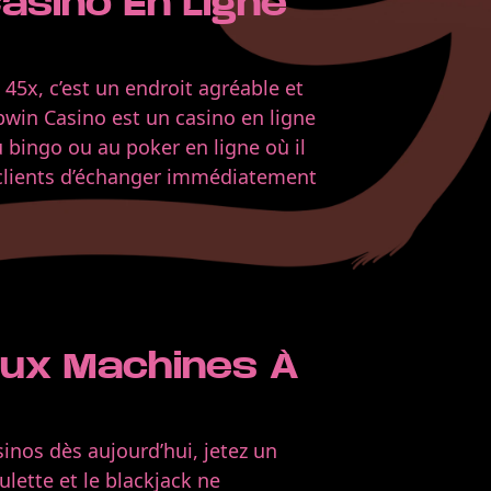
asino En Ligne
 45x, c’est un endroit agréable et
pwin Casino est un casino en ligne
 bingo ou au poker en ligne où il
s clients d’échanger immédiatement
Aux Machines À
inos dès aujourd’hui, jetez un
ulette et le blackjack ne