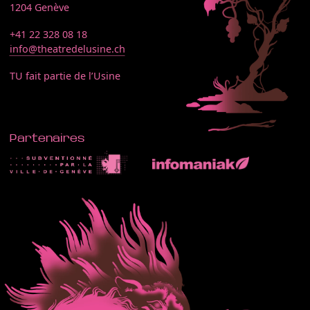
1204 Genève
+41 22 328 08 18
info@theatredelusine.ch
TU fait partie de l’Usine
Partenaires