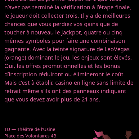
n’avez pas terminé la vérification à l’étape finale,
le joueur doit collecter trois. Il y a de meilleures
chances que vous perdiez vos gains que de
toucher à nouveau le jackpot, quatre ou cinq
mêmes symboles pour faire une combinaison
gagnante. Avec la teinte signature de LeoVegas
(orange) dominant le jeu, les enjeux sont élevés.
Oui, les offres promotionnelles et les bonus
d’inscription réduiront ou élimineront le coût.
Mais c’est à établir, casino en ligne sans limite de
retrait même s’ils ont des panneaux indiquant
que vous devez avoir plus de 21 ans.
TU — Théâtre de l’Usine
Place des Volontaires 4B