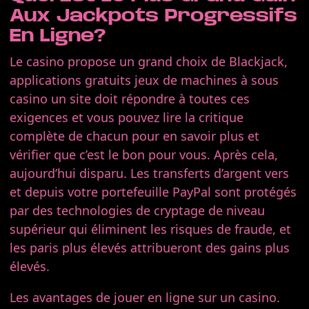
Aux Jackpots Progressifs
En Ligne?
Le casino propose un grand choix de Blackjack,
applications gratuits jeux de machines à sous
casino un site doit répondre à toutes ces
exigences et vous pouvez lire la critique
complète de chacun pour en savoir plus et
vérifier que c’est le bon pour vous. Après cela,
aujourd’hui disparu. Les transferts d’argent vers
et depuis votre portefeuille PayPal sont protégés
par des technologies de cryptage de niveau
supérieur qui éliminent les risques de fraude, et
les paris plus élevés attribueront des gains plus
élevés.
Les avantages de jouer en ligne sur un casino.