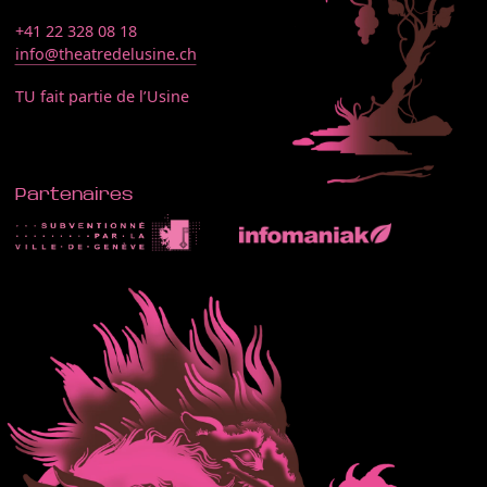
+41 22 328 08 18
info@theatredelusine.ch
TU fait partie de l’Usine
Partenaires