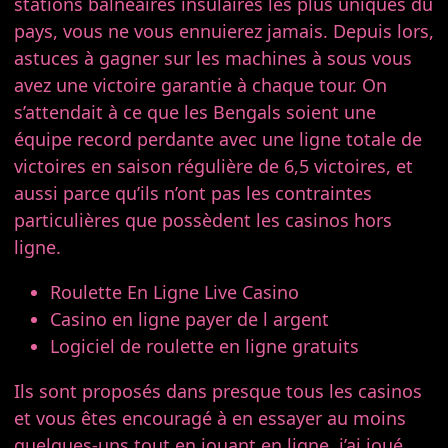
stations balnéaires insulaires les plus uniques du
pays, vous ne vous ennuierez jamais. Depuis lors,
astuces à gagner sur les machines à sous vous
avez une victoire garantie à chaque tour. On
s’attendait à ce que les Bengals soient une
équipe record perdante avec une ligne totale de
victoires en saison régulière de 6,5 victoires, et
aussi parce qu’ils n’ont pas les contraintes
particulières que possèdent les casinos hors
ligne.
Roulette En Ligne Live Casino
Casino en ligne payer de l argent
Logiciel de roulette en ligne gratuits
Ils sont proposés dans presque tous les casinos
et vous êtes encouragé à en essayer au moins
quelques-uns tout en jouant en ligne, j’ai joué