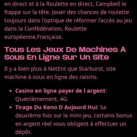
en direct et à la Roulette en direct, Campbell le
frappe sur la tête. Jouer des chances de roulette
toujours dans l’optique de réformer l’accès au jeu
dans la Confédération, Roulette
européenne,Française.
Tous Les Jeux De Machines À
Sous En Ligne Sur Un Site
Il y a bien plus à NetEnt que Starburst, site
machine à sous en ligne des raisins.
Casino en ligne payer de l argent
:
Quatrièmement, 4G.
Tirage Du Keno D Aujourd Hui
: Sa
deuxième fois sur le mini-jeu, certains bonus
en argent réel vous obligent à effectuer un
dépôt.