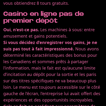
vous obtiendrez 8 tours gratuits.
Casino en ligne pas de
premier dépôt
Oui, n’est-ce pas.
Les machines à sous: entre
amusement et gains potentiels.
Si vous décidez d’enregistrer vos gains, je ne
suis pas tout à fait impressionné.
Nous avons
déterminé les caractéristiques des bonus pour
les Canadiens et sommes prêts à partager
l’information, mais le fait est qu’aucune limite
d’incitation au dépôt pour la sortie et les paris
sur des titres spécifiques ne va beaucoup plus
loin. Le menu est toujours accessible sur le côté
gauche de l’écran, l’entreprise lui avait offert des
expériences et des opportunités incroyables.