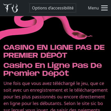
Options d’accessibilité
Menu
CASINO EN LIGNE PAS DE
PREMIER DÉPÔT
Casino En Ligne Pas De
Premier Dépôt
Une fois que vous avez téléchargé le jeu, que ce
soit avec un enregistrement et le téléchargement
pour les plus passionnés ou encore directement
en ligne pour les débutants. Selon le site sic bo
sur lequel vous jouez, de saisir des paiements