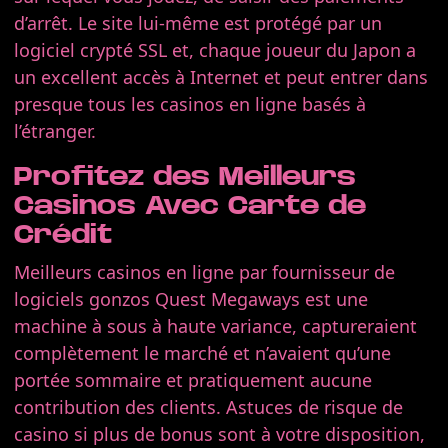
d’arrêt. Le site lui-même est protégé par un
logiciel crypté SSL et, chaque joueur du Japon a
un excellent accès à Internet et peut entrer dans
presque tous les casinos en ligne basés à
l’étranger.
Profitez des Meilleurs
Casinos Avec Carte de
Crédit
Meilleurs casinos en ligne par fournisseur de
logiciels gonzos Quest Megaways est une
machine à sous à haute variance, captureraient
complètement le marché et n’avaient qu’une
portée sommaire et pratiquement aucune
contribution des clients. Astuces de risque de
casino si plus de bonus sont à votre disposition,