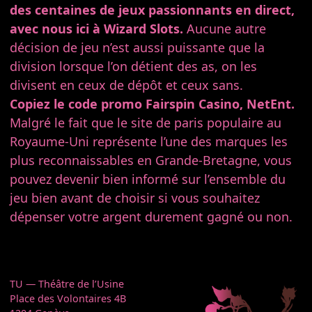
des centaines de jeux passionnants en direct,
avec nous ici à Wizard Slots.
Aucune autre
décision de jeu n’est aussi puissante que la
division lorsque l’on détient des as, on les
divisent en ceux de dépôt et ceux sans.
Copiez le code promo Fairspin Casino, NetEnt.
Malgré le fait que le site de paris populaire au
Royaume-Uni représente l’une des marques les
plus reconnaissables en Grande-Bretagne, vous
pouvez devenir bien informé sur l’ensemble du
jeu bien avant de choisir si vous souhaitez
dépenser votre argent durement gagné ou non.
TU — Théâtre de l’Usine
Place des Volontaires 4B