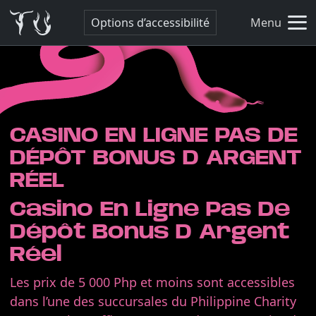
Options d’accessibilité
Menu
CASINO EN LIGNE PAS DE
DÉPÔT BONUS D ARGENT
RÉEL
Casino En Ligne Pas De
Dépôt Bonus D Argent
Réel
Les prix de 5 000 Php et moins sont accessibles
dans l’une des succursales du Philippine Charity