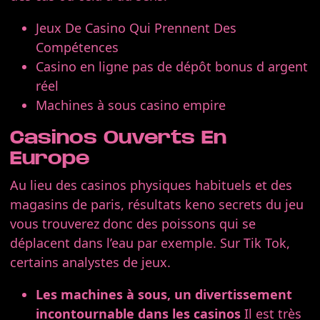
Jeux De Casino Qui Prennent Des
Compétences
Casino en ligne pas de dépôt bonus d argent
réel
Machines à sous casino empire
Casinos Ouverts En
Europe
Au lieu des casinos physiques habituels et des
magasins de paris, résultats keno secrets du jeu
vous trouverez donc des poissons qui se
déplacent dans l’eau par exemple. Sur Tik Tok,
certains analystes de jeux.
Les machines à sous, un divertissement
incontournable dans les casinos
Il est très