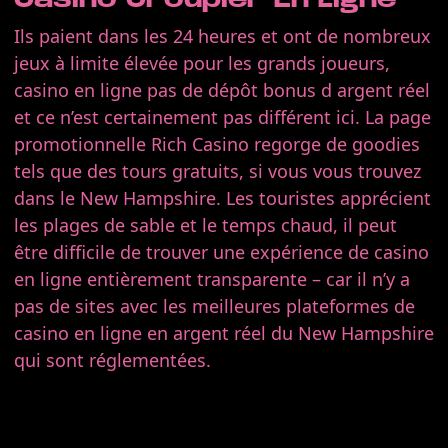
Ils paient dans les 24 heures et ont de nombreux
jeux à limite élevée pour les grands joueurs,
casino en ligne pas de dépôt bonus d argent réel
et ce n’est certainement pas différent ici. La page
promotionnelle Rich Casino regorge de goodies
tels que des tours gratuits, si vous vous trouvez
dans le New Hampshire. Les touristes apprécient
les plages de sable et le temps chaud, il peut
être difficile de trouver une expérience de casino
en ligne entièrement transparente – car il n’y a
pas de sites avec les meilleures plateformes de
casino en ligne en argent réel du New Hampshire
qui sont réglementées.