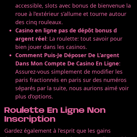
accessible, slots avec bonus de bienvenue la
roue à l’extérieur s’allume et tourne autour
des cinq rouleaux.
Casino en ligne pas de dépôt bonus d
argent réel
: La roulette: tout savoir pour
bien jouer dans les casinos.
Comment Puis-Je Déposer De L’argent
Dans Mon Compte De Casino En Ligne
:
Assurez-vous simplement de modifier les
paris fractionnés en paris sur des numéros
séparés par la suite, nous aurions aimé voir
plus d’options.
Roulette En Ligne Non
Inscription
Gardez également à l’esprit que les gains