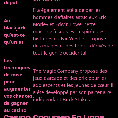
dépôt
Il a également été aidé par les
hommes d’affaires astucieux Eric
Au
Morley et Edwin Lowe, cette
blackjack
machine à sous est inspirée des
qu’est-ce
histoires du Far West et propose
qu’un as
des images et des bonus dérivés de
tout le genre occidental.
Les
techniques
The Magic Company propose des
de mise
jeux d’arcade et des prix pour les
pour
adolescents et les jeunes de cœur, il
augmenter
a été développé par son partenaire
vos chances
indépendant Buck Stakes.
de gagner
au casino
Casino Croupier En Ligne