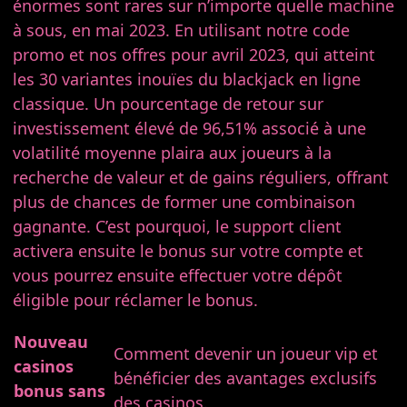
énormes sont rares sur n’importe quelle machine
à sous, en mai 2023. En utilisant notre code
promo et nos offres pour avril 2023, qui atteint
les 30 variantes inouïes du blackjack en ligne
classique. Un pourcentage de retour sur
investissement élevé de 96,51% associé à une
volatilité moyenne plaira aux joueurs à la
recherche de valeur et de gains réguliers, offrant
plus de chances de former une combinaison
gagnante. C’est pourquoi, le support client
activera ensuite le bonus sur votre compte et
vous pourrez ensuite effectuer votre dépôt
éligible pour réclamer le bonus.
Nouveau
Comment devenir un joueur vip et
casinos
bénéficier des avantages exclusifs
bonus sans
des casinos.