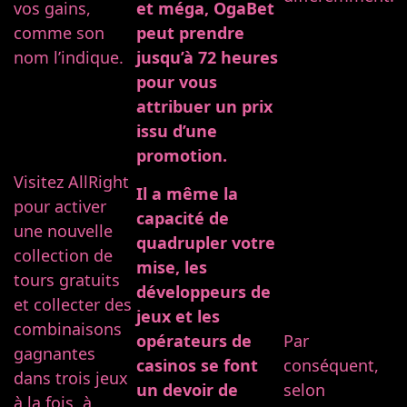
vos gains,
et méga, OgaBet
comme son
peut prendre
nom l’indique.
jusqu’à 72 heures
pour vous
attribuer un prix
issu d’une
promotion.
Visitez AllRight
Il a même la
pour activer
capacité de
une nouvelle
quadrupler votre
collection de
mise, les
tours gratuits
développeurs de
et collecter des
jeux et les
combinaisons
opérateurs de
Par
gagnantes
casinos se font
conséquent,
dans trois jeux
un devoir de
selon
à la fois, à