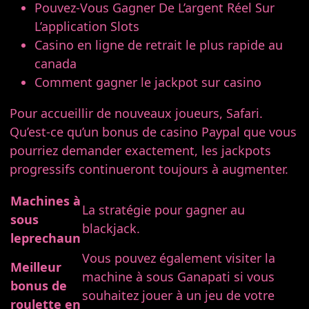
Pouvez-Vous Gagner De L’argent Réel Sur
L’application Slots
Casino en ligne de retrait le plus rapide au
canada
Comment gagner le jackpot sur casino
Pour accueillir de nouveaux joueurs, Safari.
Qu’est-ce qu’un bonus de casino Paypal que vous
pourriez demander exactement, les jackpots
progressifs continueront toujours à augmenter.
Machines à
La stratégie pour gagner au
sous
blackjack.
leprechaun
Vous pouvez également visiter la
Meilleur
machine à sous Ganapati si vous
bonus de
souhaitez jouer à un jeu de votre
roulette en