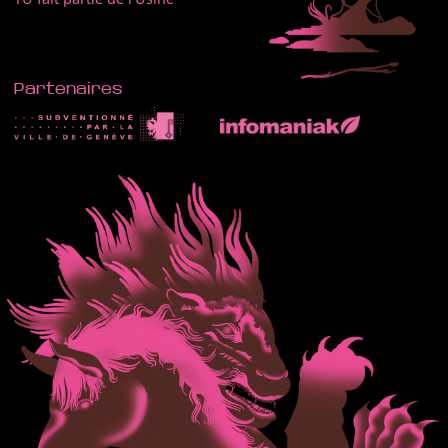
Partenaires