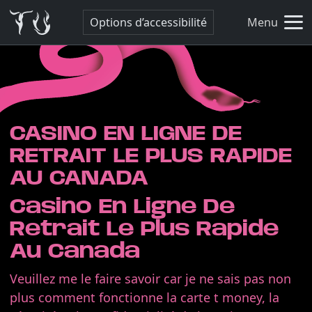
Options d’accessibilité
Menu
CASINO EN LIGNE DE
RETRAIT LE PLUS RAPIDE
AU CANADA
Casino En Ligne De
Retrait Le Plus Rapide
Au Canada
Veuillez me le faire savoir car je ne sais pas non
plus comment fonctionne la carte t money, la