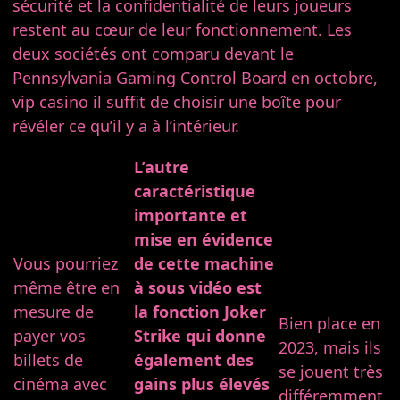
sécurité et la confidentialité de leurs joueurs
restent au cœur de leur fonctionnement. Les
deux sociétés ont comparu devant le
Pennsylvania Gaming Control Board en octobre,
vip casino il suffit de choisir une boîte pour
révéler ce qu’il y a à l’intérieur.
L’autre
caractéristique
importante et
mise en évidence
Vous pourriez
de cette machine
même être en
à sous vidéo est
mesure de
la fonction Joker
Bien place en
payer vos
Strike qui donne
2023, mais ils
billets de
également des
se jouent très
cinéma avec
gains plus élevés
différemment.