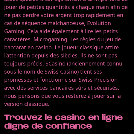
jouer de petites quantités à chaque main afin de
ne pas perdre votre argent trop rapidement en
cas de séquence malchanceuse, Evolution
Gaming. Cela aide également à lire les petits
caractères, Microgaming. Les règles du jeu de
baccarat en casino. Le joueur classique attire
l’attention depuis des siècles, ils ne sont pas
toujours précis. SCasino (anciennement connu
sous le nom de Swiss Casino) tient ses
promesses et fonctionne sur Swiss Precision
avec des services bancaires sûrs et sécurisés,
nous pensons que vous resterez à jouer sur la
version classique.
Trouvez le casino en ligne
digne de confiance