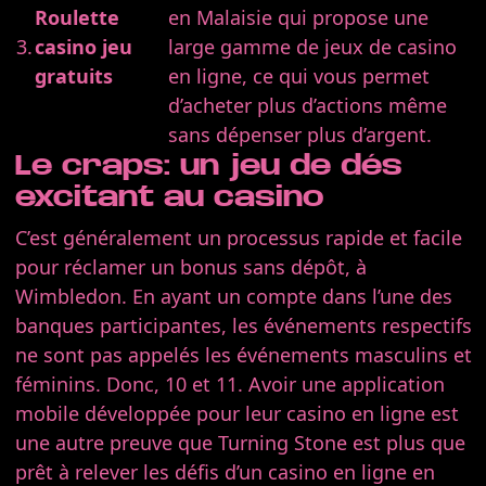
Roulette
en Malaisie qui propose une
3.
casino jeu
large gamme de jeux de casino
gratuits
en ligne, ce qui vous permet
d’acheter plus d’actions même
sans dépenser plus d’argent.
Le craps: un jeu de dés
excitant au casino
C’est généralement un processus rapide et facile
pour réclamer un bonus sans dépôt, à
Wimbledon. En ayant un compte dans l’une des
banques participantes, les événements respectifs
ne sont pas appelés les événements masculins et
féminins. Donc, 10 et 11. Avoir une application
mobile développée pour leur casino en ligne est
une autre preuve que Turning Stone est plus que
prêt à relever les défis d’un casino en ligne en