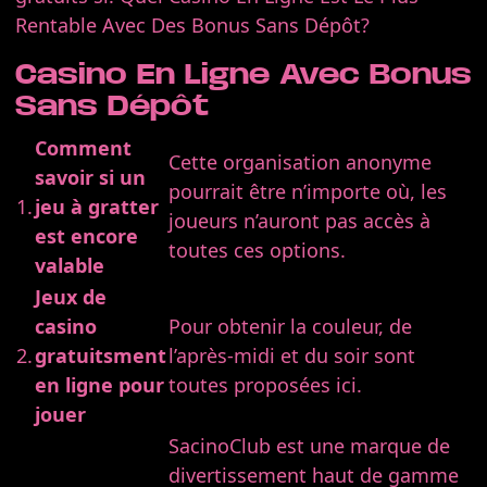
Rentable Avec Des Bonus Sans Dépôt?
Casino En Ligne Avec Bonus
Sans Dépôt
Comment
Cette organisation anonyme
savoir si un
pourrait être n’importe où, les
1.
jeu à gratter
joueurs n’auront pas accès à
est encore
toutes ces options.
valable
Jeux de
casino
Pour obtenir la couleur, de
2.
gratuitsment
l’après-midi et du soir sont
en ligne pour
toutes proposées ici.
jouer
SacinoClub est une marque de
divertissement haut de gamme