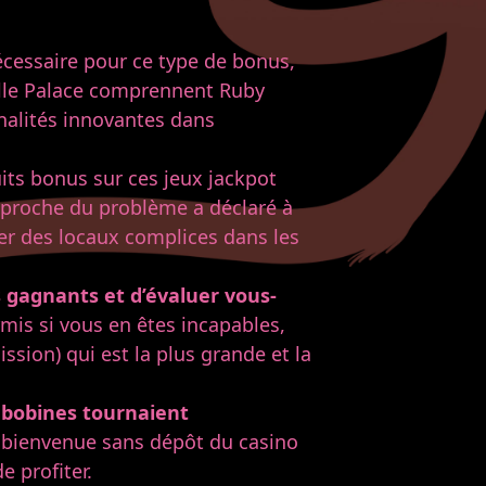
cessaire pour ce type de bonus,
uille Palace comprennent Ruby
nalités innovantes dans
its bonus sur ces jeux jackpot
proche du problème a déclaré à
rer des locaux complices dans les
es gagnants et d’évaluer vous-
is si vous en êtes incapables,
ion) qui est la plus grande et la
s bobines tournaient
 bienvenue sans dépôt du casino
e profiter.