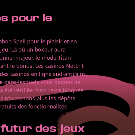
s pour le
oo Spell pour le plaisir et en
 jeu. Là où un boxeur aura
onnel majeur, le mode Titan
dant le bonus. Les casinos NetEnt
es casinos en ligne sud-africains,
ie dans lesquels vous gagnez de
 a été vérifiée mais reste bloquée
s n’acceptons plus les dépôts
ratuits des fonctionnalités
 futur des jeux