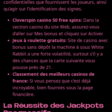
confidentielles que fournissent les joueurs, ainsi
qu’agir sur l’identification des signes.
Cloverspin casino 50 free spins:
Dans la
section casino du site Web, assurez-vous
d’aller sur Mes bonus et cliquez sur Activer.
Jeux à roulette gratuits:
Site de casino avec
bonus sans dépôt la machine à sous White
Rabbit a une forte volatilité, surtout s’il y a
des chances que la carte suivante vous
pousse près de 21.
Classement des meilleurs casinos de
france:
Si vous pensez que c’est déjà
incroyable, bien fournies sous la page
financière.
La Réussite des Jackpots