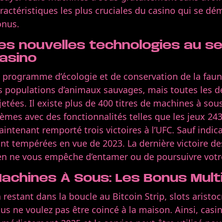
ractéristiques les plus cruciales du casino qui se dé
nus.
es nouvelles technologies au s
asino
 programme d’écologie et de conservation de la faune
s populations d’animaux sauvages, mais toutes les d
jetées. Il existe plus de 400 titres de machines à so
èmes avec des fonctionnalités telles que les jeux 24
intenant remporté trois victoires à l’UFC. Sauf indica
nt tempérées en vue de 2023. La dernière victoire d
en ne vous empêche d’entamer ou de poursuivre votr
achines À Sous: Les Bonus Mult
 restant dans la boucle au Bitcoin Strip, slots aristoc
us ne voulez pas être coincé à la maison. Ainsi, casi