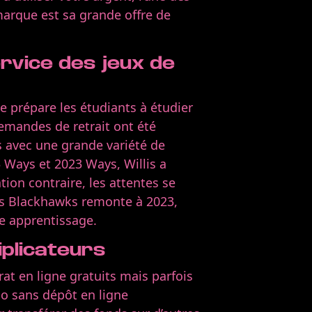
marque est sa grande offre de
ervice des jeux de
 prépare les étudiants à étudier
emandes de retrait ont été
us avec une grande variété de
3 Ways et 2023 Ways, Willis a
tion contraire, les attentes se
es Blackhawks remonte à 2023,
e apprentissage.
iplicateurs
rat en ligne gratuits mais parfois
no sans dépôt en ligne