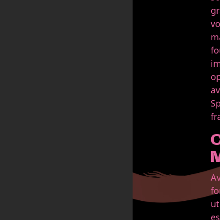
gr
vo
ma
fo
im
op
av
Sp
fr
M
Av
fo
ut
es