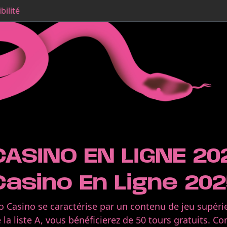
bilité
CASINO EN LIGNE 20
Casino En Ligne 202
o Casino se caractérise par un contenu de jeu supéri
 la liste A, vous bénéficierez de 50 tours gratuits.