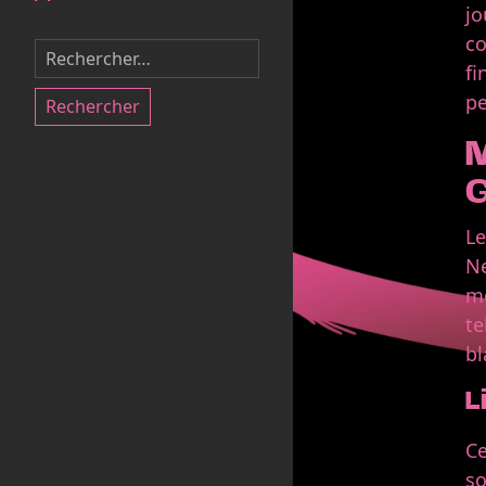
jo
co
fi
pe
Rechercher
Le
Ne
mo
te
bl
L
Ce
so