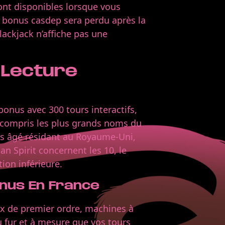
ont disponibles lorsque vous
e bonus casdep sera perdu après la
blackjack n’affiche pas une
 Lecture
bonus avec 300 tours interactifs,
 compris les plus grands noms du
us âgé résidant au Royaume-Uni,
an Spirit concernent les 10, le
ion inférieure.
nnus En France
ux de premier ordre, machines à
Au fur et à mesure que vos tours