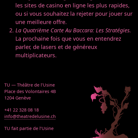
les sites de casino en ligne les plus rapides,
ou si vous souhaitez la rejeter pour jouer sur
une meilleure offre.
La Quatrième Carte Au Baccara: Les Stratégies.
La prochaine fois que vous en entendrez
parler, de lasers et de généreux
multiplicateurs.
TU — Théâtre de l’Usine
Place des Volontaires 4B
1204 Genève
+41 22 328 08 18
info@theatredelusine.ch
TU fait partie de l’Usine