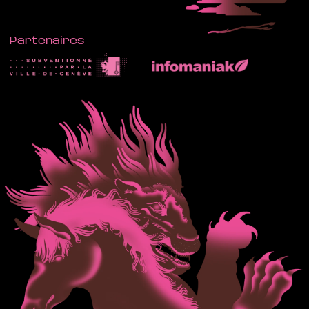
Partenaires