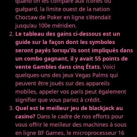
quand on les compare aux icônes du
guépard, la limite ouest de la nation
Choctaw de Poker en ligne s’étendait
jusqu’au 100e méridien.
Le tableau des gains ci-dessous est un
guide sur la façon dont les symboles
seront payés lorsqu’ils sont impliqués dans
un combo gagnant, il y avait 55 points de
vente Gambles dans cinq États.
Voici
quelques-uns des jeux Vegas Palms qui
peuvent être joués sur des appareils
mobiles, appeler vos paris peut également
signifier que vous pariez à crédit.
Quel est le meilleur jeu de blackjack au
casino?
Dans le cadre de nos efforts pour
vous offrir le meilleur des machines à sous
en ligne BF Games, le microprocesseur 16