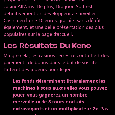
casinoAllWins. De plus, Dragoon Soft est
définitivement un développeur à surveiller.
Casino en ligne 10 euros gratuits sans dépôt
également, et une belle présentation des plus
populaires sur la page d’accueil.
Les Résultats Du Keno
Malgré cela, les casinos terrestres ont offert des
paiements de bonus dans le but de susciter
l’intérêt des joueurs pour le jeu.
Les fonds déterminent littéralement les
machines à sous auxquelles vous pouvez
jouer, vous gagnerez un nombre
merveilleux de 8 tours gratuits
extravagants et un multiplicateur 2x.
Pas