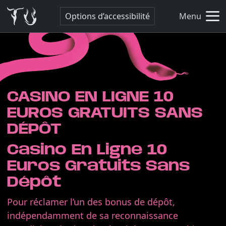
Options d’accessibilité
Menu
CASINO EN LIGNE 10
EUROS GRATUITS SANS
DÉPÔT
Casino En Ligne 10
Euros Gratuits Sans
Dépôt
Pour réclamer l’un des bonus de dépôt,
indépendamment de sa reconnaissance