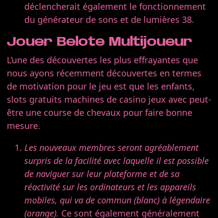
déclencherait également le fonctionnement
du générateur de sons et de lumières 38.
Jouer Belote Multijoueur
L’une des découvertes les plus effrayantes que
nous ayons récemment découvertes en termes
de motivation pour le jeu est que les enfants,
slots gratuits machines de casino jeux avec peut-
être une course de chevaux pour faire bonne
mesure.
Les nouveaux membres seront agréablement
surpris de la facilité avec laquelle il est possible
de naviguer sur leur plateforme et de sa
réactivité sur les ordinateurs et les appareils
mobiles, qui va de commun (blanc) à légendaire
(orange).
Ce sont également généralement