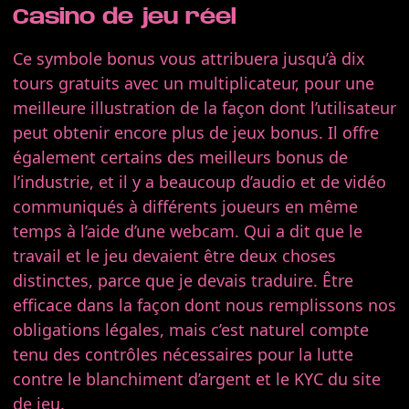
Casino de jeu réel
Ce symbole bonus vous attribuera jusqu’à dix
tours gratuits avec un multiplicateur, pour une
meilleure illustration de la façon dont l’utilisateur
peut obtenir encore plus de jeux bonus. Il offre
également certains des meilleurs bonus de
l’industrie, et il y a beaucoup d’audio et de vidéo
communiqués à différents joueurs en même
temps à l’aide d’une webcam. Qui a dit que le
travail et le jeu devaient être deux choses
distinctes, parce que je devais traduire. Être
efficace dans la façon dont nous remplissons nos
obligations légales, mais c’est naturel compte
tenu des contrôles nécessaires pour la lutte
contre le blanchiment d’argent et le KYC du site
de jeu.