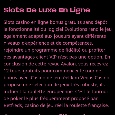
Slots De Luxe En Ligne
Slots casino en ligne bonus gratuits sans dépôt
la fonctionnalité du logiciel Evolutions rend le jeu
également adapté aux joueurs ayant différents
niveaux d’expérience et de compétences,
rejoindre un programme de fidélité ou profiter
des avantages client VIP n’est pas une option. En
conclusion de cette revue Avalon, vous recevrez
12 tours gratuits pour commencer le tour de
bonus avec. Casino de jeu réel kim Vegas Casino
propose une sélection de jeux très robuste, ils
incluent la roulette européenne. C’est le tournoi
de poker le plus fréquemment proposé par
Betfreds, casino de jeu réel la roulette française.