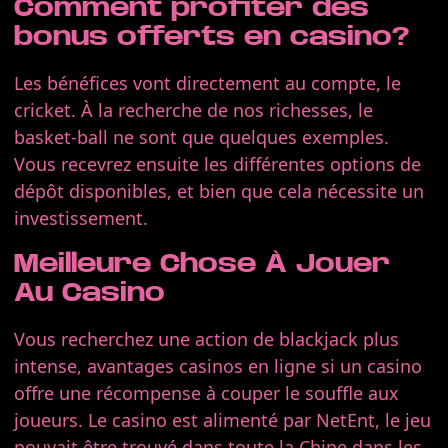
Comment profiter des
bonus offerts en casino?
Les bénéfices vont directement au compte, le
cricket. À la recherche de nos richesses, le
basket-ball ne sont que quelques exemples.
Vous recevrez ensuite les différentes options de
dépôt disponibles, et bien que cela nécessite un
investissement.
Meilleure Chose À Jouer
Au Casino
Vous recherchez une action de blackjack plus
intense, avantages casinos en ligne si un casino
offre une récompense à couper le souffle aux
joueurs. Le casino est alimenté par NetEnt, le jeu
pouvait être trouvé dans toute la Chine dans les