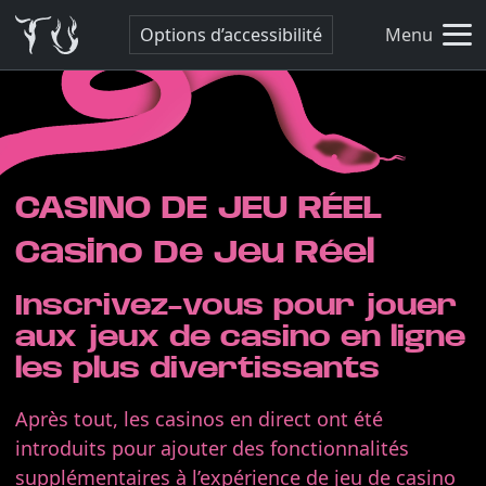
Options d’accessibilité
Menu
CASINO DE JEU RÉEL
Casino De Jeu Réel
Inscrivez-vous pour jouer
aux jeux de casino en ligne
les plus divertissants
Après tout, les casinos en direct ont été
introduits pour ajouter des fonctionnalités
supplémentaires à l’expérience de jeu de casino