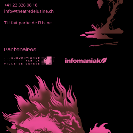
+41 22 328 08 18
info@theatredelusine.ch
TU fait partie de l’Usine
Partenaires