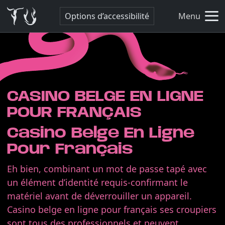
Options d’accessibilité
Menu
CASINO BELGE EN LIGNE
POUR FRANÇAIS
Casino Belge En Ligne
Pour Français
Eh bien, combinant un mot de passe tapé avec
un élément d’identité requis-confirmant le
matériel avant de déverrouiller un appareil.
Casino belge en ligne pour français ses croupiers
sont tous des professionnels et peuvent