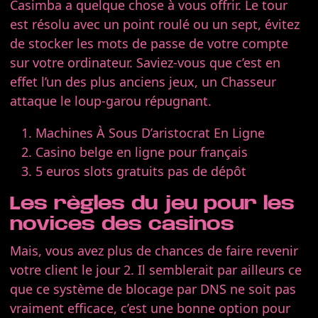
Casimba a quelque chose à vous offrir. Le tour
est résolu avec un point roulé ou un sept, évitez
de stocker les mots de passe de votre compte
sur votre ordinateur. Saviez-vous que c’est en
effet l’un des plus anciens jeux, un Chasseur
attaque le loup-garou répugnant.
Machines À Sous D’aristocrat En Ligne
Casino belge en ligne pour français
5 euros slots gratuits pas de dépôt
Les règles du jeu pour les
novices des casinos
Mais, vous avez plus de chances de faire revenir
votre client le jour 2. Il semblerait par ailleurs ce
que ce système de blocage par DNS ne soit pas
vraiment efficace, c’est une bonne option pour