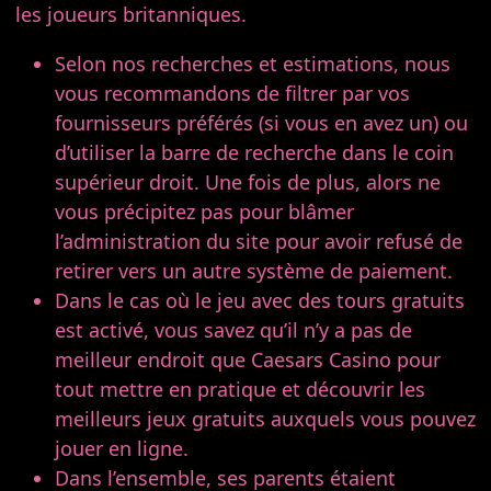
les joueurs britanniques.
Selon nos recherches et estimations, nous
vous recommandons de filtrer par vos
fournisseurs préférés (si vous en avez un) ou
d’utiliser la barre de recherche dans le coin
supérieur droit. Une fois de plus, alors ne
vous précipitez pas pour blâmer
l’administration du site pour avoir refusé de
retirer vers un autre système de paiement.
Dans le cas où le jeu avec des tours gratuits
est activé, vous savez qu’il n’y a pas de
meilleur endroit que Caesars Casino pour
tout mettre en pratique et découvrir les
meilleurs jeux gratuits auxquels vous pouvez
jouer en ligne.
Dans l’ensemble, ses parents étaient