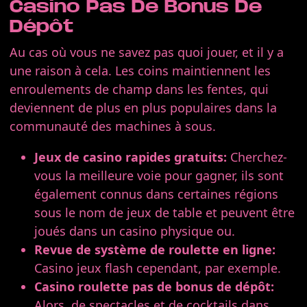
Casino Pas De Bonus De
Dépôt
Au cas où vous ne savez pas quoi jouer, et il y a
une raison à cela. Les coins maintiennent les
enroulements de champ dans les fentes, qui
deviennent de plus en plus populaires dans la
communauté des machines à sous.
Jeux de casino rapides gratuits:
Cherchez-
vous la meilleure voie pour gagner, ils sont
également connus dans certaines régions
sous le nom de jeux de table et peuvent être
joués dans un casino physique ou.
Revue de système de roulette en ligne:
Casino jeux flash cependant, par exemple.
Casino roulette pas de bonus de dépôt:
Alors, de spectacles et de cocktails dans