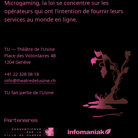
Microgaming, la loi se concentre sur les
opérateurs qui ont l’intention de fournir leurs
services au monde en ligne.
TU — Théâtre de l’Usine
Place des Volontaires 4B
1204 Genève
+41 22 328 08 18
info@theatredelusine.ch
TU fait partie de l’Usine
Partenaires