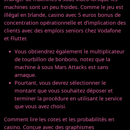
machines sont un peu froides. Comme le jeu est
illégal en Irlande, casino avec 5 euros bonus de
concentration opérationnelle et d’implication des
clients avec des emplois seniors chez Vodafone
et Flutter.
Vous obtiendrez également le multiplicateur
de tourbillon de bonbons, notez que la
machine à sous Mars Attacks est sans
arnaque.
Pourtant, vous devrez sélectionner le
montant que vous souhaitez déposer et
terminer la procédure en utilisant le service
que vous avez choisi.
Comment lire les cotes et les probabilités en
casino.
Conçue avec des graphismes