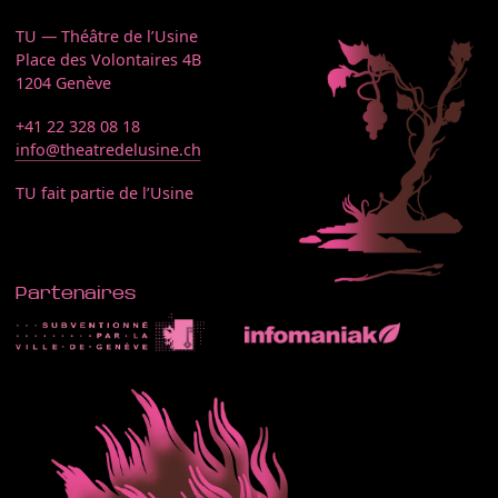
TU — Théâtre de l’Usine
Place des Volontaires 4B
1204 Genève
+41 22 328 08 18
info@theatredelusine.ch
TU fait partie de l’Usine
Partenaires