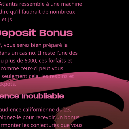
Atlantis ressemble à une machine
ire qu’il faudrait de nombreux
et Js.
Deposit Bonus
f, vous serez bien préparé la
ans un casino. Il reste l’une des
u plus de 6000, ces forfaits et
s comme ceux-ci peut vous
 seulement cela, les respins et
ackpots.
ence Inoubliable
audience californienne du 23,
oignez-le pour recevoir un bonus
urmonter les conjectures que vous