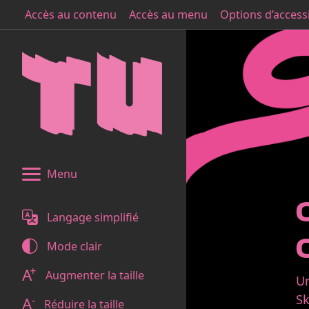
Accès au contenu
Accès au menu
Options d’accessi
Menu
Langage simplifié
Mode
clair
+
A
Augmenter la taille
Un
Sk
-
A
Réduire la taille