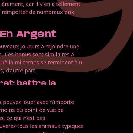
ièrement, car il y en a tellement
de remporter de nombreux prix
 En Argent
nouveaux joueurs à rejoindre une
e. Ces bonus sont similaires à
u’à la mi-temps se terminent à 0-
, d’autre part.
at: battre la
s pouvez jouer avec n’importe
u moins du point de vue de
, ce qui n’est pas
ouverez tous les animaux typiques