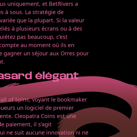
ous uniquement, et BetRivers a
à sous. La stratégie de
ariée que la plupart. Si la valeur
eliés à plusieurs écrans ou à des
iétez pas beaucoup, c’est
r compte au moment où ils en
de gagner un séjour aux Orres pour
t.
hasard élégant
all of Spins, voyant le bookmaker
oueurs un logiciel de premier
rente. Cleopatra Coins est une
 paiement, il s’agit
i ne suit aucune innovation ni ne