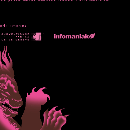
artenaires