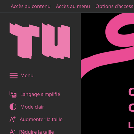
Accès au contenu
Accès au menu
Options d’accessi
Menu
Langage simplifié
Mode
clair
+
A
Augmenter la taille
L
-
A
Réduire la taille