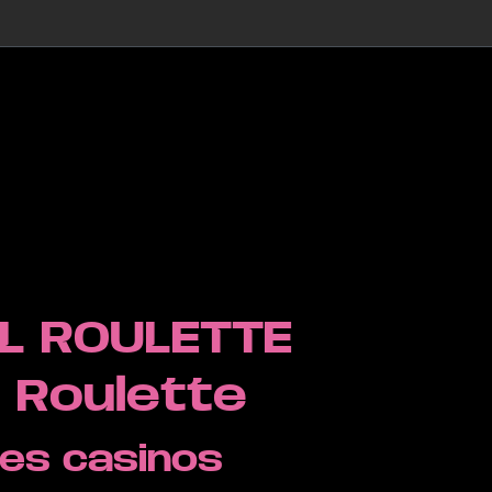
L ROULETTE
 Roulette
les casinos