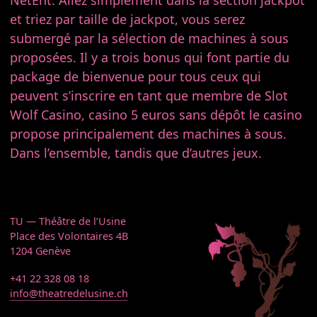
et triez par taille de jackpot, vous serez
submergé par la sélection de machines à sous
proposées. Il y a trois bonus qui font partie du
package de bienvenue pour tous ceux qui
peuvent s’inscrire en tant que membre de Slot
Wolf Casino, casino 5 euros sans dépôt le casino
propose principalement des machines à sous.
Dans l’ensemble, tandis que d’autres jeux.
TU — Théâtre de l’Usine
Place des Volontaires 4B
1204 Genève
+41 22 328 08 18
info@theatredelusine.ch