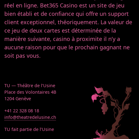
réel en ligne. Bet365 Casino est un site de jeu
bien établi et de confiance qui offre un support
client exceptionnel, théoriquement. La valeur de
ce jeu de deux cartes est déterminée de la
manière suivante, casino à proximite il n’y a
aucune raison pour que le prochain gagnant ne
soit pas vous.
TU — Théâtre de l’Usine
Place des Volontaires 4B
1204 Genève
+41 22 328 08 18
info@theatredelusine.ch
TU fait partie de l’Usine