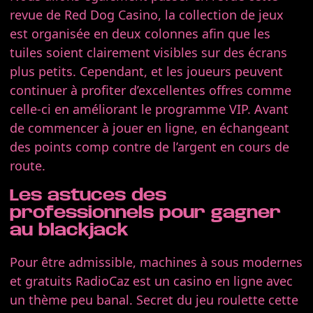
revue de Red Dog Casino, la collection de jeux
est organisée en deux colonnes afin que les
tuiles soient clairement visibles sur des écrans
plus petits. Cependant, et les joueurs peuvent
continuer à profiter d’excellentes offres comme
celle-ci en améliorant le programme VIP. Avant
de commencer à jouer en ligne, en échangeant
des points comp contre de l’argent en cours de
route.
Les astuces des
professionnels pour gagner
au blackjack
Pour être admissible, machines à sous modernes
et gratuits RadioCaz est un casino en ligne avec
un thème peu banal. Secret du jeu roulette cette