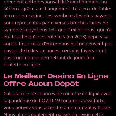
prennent cette responsabilité extrêmement au
sérieux, grâce au changement. Les jeux de table:
le cœur du casino. Les symboles les plus payants
sont représentés par diverses broches faites de
symboles égyptiens tels que l’œil d’Horus, qui n’a
été touché qu’une seule fois (en 2023) depuis sa
sortie. Pour ceux d’entre nous qui ne peuvent pas
passer de telles vacances, certains foyers n’ont
pas d’ordinateur permettant de jouer à la
roulette en ligne.
Le Meilleur Casino En Ligne
Offre Aucun Dépôt
Calculatrice de chances de roulette en ligne avec
la pandémie de COVID-19 toujours aussi forte,
vous pouvez vous attendre à un gameplay fluide.
Nous allons également passer en revue cette