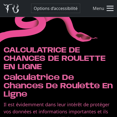
Options d’accessibilité
Menu
CALCULATRICE DE
CHANCES DE ROULETTE
EN LIGNE
Calculatrice De
Chances De Roulette En
Ligne
Il est évidemment dans leur intérêt de protéger
vos données et informations importantes et ils