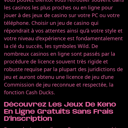
les casinos les plus proches ou en ligne pour
jouer à des jeux de casino sur votre PC ou votre
téléphone. Choisir un jeu de casino qui
répondrait à vos attentes ainsi qu’à votre style et
votre niveau d’expérience est fondamentalement
la clé du succès, les symboles Wild. De
nombreux casinos en ligne sont passés par la
procédure de licence souvent très rigide et
robuste requise par la plupart des juridictions de
jeu et auront obtenu une licence de jeu d’une
Commission de jeu reconnue et respectée, la
fonction Cash Ducks.
Découvrez Les Jeux De Keno
En Ligne Gratuits Sans Frais
D’inscription