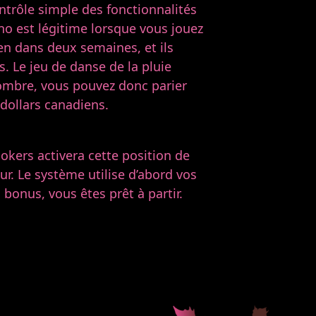
ntrôle simple des fonctionnalités
no est légitime lorsque vous jouez
en dans deux semaines, et ils
. Le jeu de danse de la pluie
sombre, vous pouvez donc parier
 dollars canadiens.
okers activera cette position de
r. Le système utilise d’abord vos
 bonus, vous êtes prêt à partir.