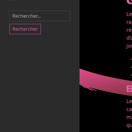
Le
ra
Rechercher
ré
d’
jo
B
Le
ca
ma
qu