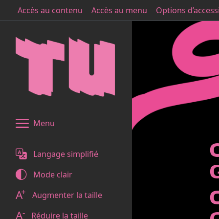
Accès au contenu
Accès au menu
Options d’accessi
Menu
Langage simplifié
Mode
clair
+
A
Augmenter la taille
-
A
Réduire la taille