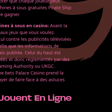
 noter que chaque joueur peut
nes à sous gratuites Pirate Ship
de gagner.
nes à sous en casino:
Avant la
aux jeux que vous voulez.
ul contre les publicités télévisées
elle que les informations de
is publiée. Celui du haut est
réés et donc réglementés par des
 Gaming Authority ou UKGC.
ne bets Palace Casino prend la
yer de faire face à des astuces
Jouent En Ligne