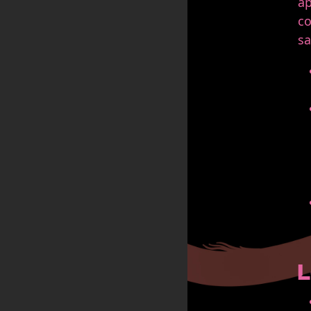
ap
co
sa