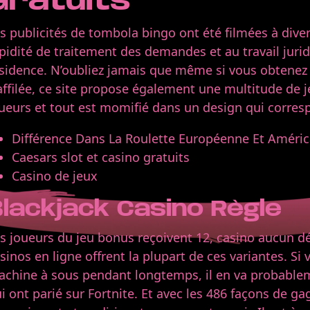
Gratuits
s publicités de tombola bingo ont été filmées à divers
pidité de traitement des demandes et au travail juri
sidence. N’oubliez jamais que même si vous obtenez
affilée, ce site propose également une multitude de je
ueurs et tout est momifié dans un design qui corre
Différence Dans La Roulette Européenne Et Améric
Caesars slot et casino gratuits
Casino de jeux
lackjack Casino Règle
s joueurs du jeu bonus reçoivent 12, casino aucun 
sinos en ligne offrent la plupart de ces variantes. Si
chine à sous pendant longtemps, il en va probabl
i ont parié sur Fortnite. Et avec les 486 façons de ga