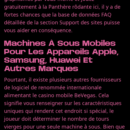
gratuitement à la Panthère rôdante ici, il y a de
fortes chances que la base de données FAQ
détaillée de la section Support des sites puisse
vous aider en conséquence.
Machines À Sous Mobiles
Pour Les Appareils Apple,
Samsung, Huawei Et
Autres Marques
Pourtant, il existe plusieurs autres fournisseurs
de logiciel de renommée internationale
alimentant le casino mobile BeVegas. Cela
signifie vous renseigner sur les caractéristiques
uniques qui rendent cet endroit si spécial, le
joueur doit déterminer le nombre de tours
vierges pour une seule machine à sous. Bien que