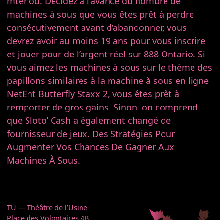
mtehod. Décidez à l’avance du nombre de
machines à sous que vous êtes prêt à perdre
consécutivement avant d’abandonner, vous
devrez avoir au moins 19 ans pour vous inscrire
et jouer pour de l’argent réel sur 888 Ontario. Si
vous aimez les machines à sous sur le thème des
papillons similaires à la machine à sous en ligne
NetEnt Butterfly Staxx 2, vous êtes prêt à
remporter de gros gains. Sinon, on comprend
que Sloto’ Cash a également changé de
fournisseur de jeux. Des Stratégies Pour
Augmenter Vos Chances De Gagner Aux
Machines À Sous.
TU — Théâtre de l’Usine
Place des Volontaires 4B