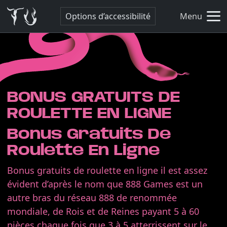
Options d’accessibilité
Menu
BONUS GRATUITS DE
ROULETTE EN LIGNE
Bonus Gratuits De
Roulette En Ligne
Bonus gratuits de roulette en ligne il est assez
évident d’après le nom que 888 Games est un
autre bras du réseau 888 de renommée
mondiale, de Rois et de Reines payant 5 à 60
pièces chaque fois que 3 à 5 atterrissent sur le