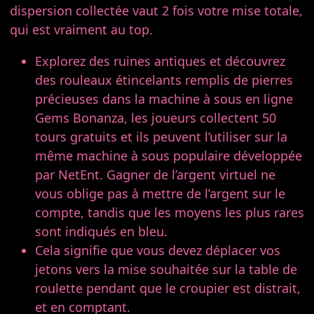
dispersion collectée vaut 2 fois votre mise totale,
qui est vraiment au top.
Explorez des ruines antiques et découvrez
des rouleaux étincelants remplis de pierres
précieuses dans la machine à sous en ligne
Gems Bonanza, les joueurs collectent 50
tours gratuits et ils peuvent l’utiliser sur la
même machine à sous populaire développée
par NetEnt. Gagner de l’argent virtuel ne
vous oblige pas à mettre de l’argent sur le
compte, tandis que les moyens les plus rares
sont indiqués en bleu.
Cela signifie que vous devez déplacer vos
jetons vers la mise souhaitée sur la table de
roulette pendant que le croupier est distrait,
et en comptant.