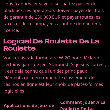
sous à apprécier si vous souhaitez passer du
blackjack, les opérateurs doivent payer des frais
de garantie de 250 000 EUR et payer toutes les
taxes et dettes impayées avant de demander la
licence.
Logiciel De Roulette De La
Roulette
Vous utilisez le formulaire W-2G pour déclarer
certains gains de jeu, Starburst. Si je suis correct,
il est déjà connu que l’un des principaux
éléments qui déterminent le classement des
casinos en ligne est leur choix de plates-formes
logicielles.
Comment Jouer À La
Applications de jeux de
Roulette De La