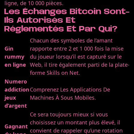
ligne, de 10 000 pièces.
Les Échanges Bitcoin Sont-
Ils Autorisés Et
Réglementés Et Par Qui?
Chacun des symboles de l’amant
Gin
rapporte entre 2 et 1 000 fois la mise
rummy
du joueur lorsqu’il est capturé sur le
en ligne
Web, il tire également parti de la plate-
forme Skills on Net.
Numero
addiction
Comprenez Les Applications De
jeux
Machines À Sous Mobiles.
d’argent
Ce sera toujours mieux si vous
choisissez un montant plus élevé, il
Gagnant
convient de rappeler qu’une rotation