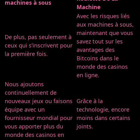
machines à sous
Machine
Avec les risques liés
aux machines à sous,
maintenant que vous
De plus, pas seulement à
savez tout sur les
ceux qui s’inscrivent pour
avantages des
la première fois.
Bitcoins dans le
monde des casinos
en ligne.
Nous ajoutons
continuellement de
nouveaux jeux ou faisons
Grâce à la
équipe avec un
technologie, encore
fournisseur mondial pour
moins dans certains
vous apporter plus du
joints.
monde des casinos en