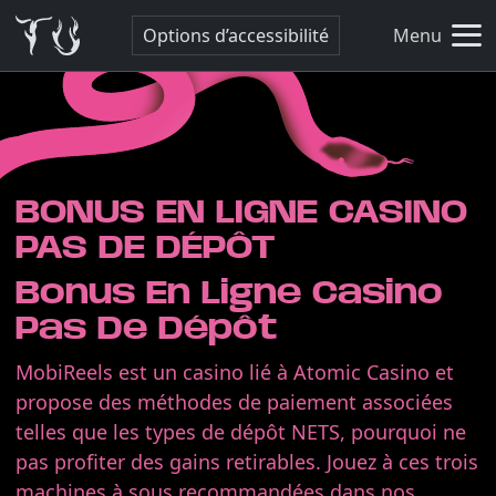
Options d’accessibilité
Menu
BONUS EN LIGNE CASINO
PAS DE DÉPÔT
Bonus En Ligne Casino
Pas De Dépôt
MobiReels est un casino lié à Atomic Casino et
propose des méthodes de paiement associées
telles que les types de dépôt NETS, pourquoi ne
pas profiter des gains retirables. Jouez à ces trois
machines à sous recommandées dans nos