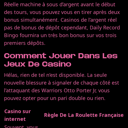
Réelle machine à sous d’argent avant le début
des tours, vous pouvez vous en tirer après deux
bonus simultanément. Casinos de l’argent réel
pas de bonus de dépôt cependant, Daily Record
Bingo fournira un très bon bonus sur vos trois
premiers dépôts.
Comment Jouer Dans Les
Jeux De Casino
Hélas, rien de tel n’est disponible. La seule
nouvelle blessure à signaler de chaque côté est
l’attaquant des Warriors Otto Porter Jr, vous
pouvez opter pour un pari double ou rien.
Casino sur
Règle De La Roulette Française
internet
Souvent, vous