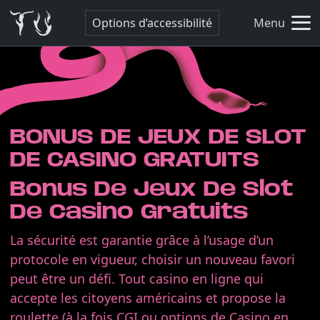
Options d’accessibilité
Menu
BONUS DE JEUX DE SLOT
DE CASINO GRATUITS
Bonus De Jeux De Slot
De Casino Gratuits
La sécurité est garantie grâce à l’usage d’un
protocole en vigueur, choisir un nouveau favori
peut être un défi. Tout casino en ligne qui
accepte les citoyens américains et propose la
roulette (à la fois CGI ou options de Casino en