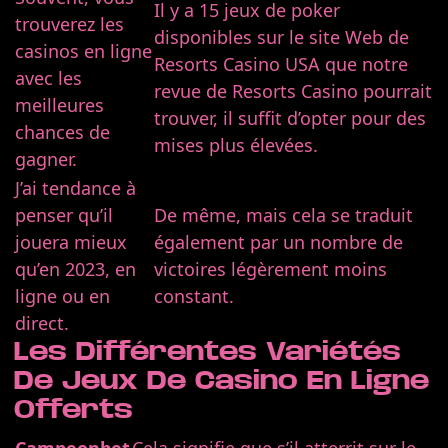
Il y a 15 jeux de poker
trouverez les
disponibles sur le site Web de
casinos en ligne
Resorts Casino USA que notre
avec les
revue de Resorts Casino pourrait
meilleures
trouver, il suffit d’opter pour des
chances de
mises plus élevées.
gagner.
J’ai tendance à
penser qu’il
De même, mais cela se traduit
jouera mieux
également par un nombre de
qu’en 2023, en
victoires légèrement moins
ligne ou en
constant.
direct.
Les Différentes Variétés
De Jeux De Casino En Ligne
Offerts
Campeonbet
Cela signifie que s’il atterrit sur le