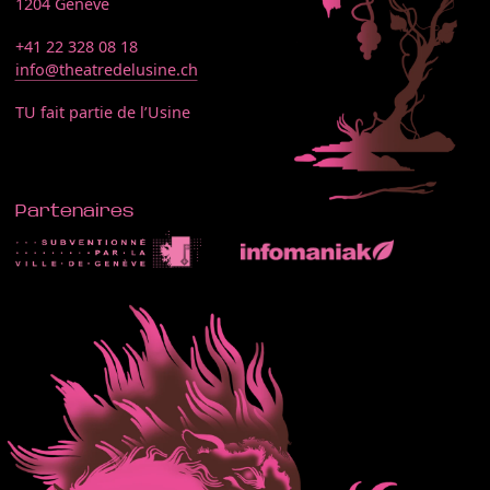
1204 Genève
+41 22 328 08 18
info@theatredelusine.ch
TU fait partie de l’Usine
Partenaires