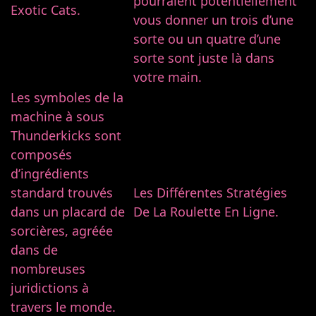
pourraient potentiellement
Exotic Cats.
vous donner un trois d’une
sorte ou un quatre d’une
sorte sont juste là dans
votre main.
Les symboles de la
machine à sous
Thunderkicks sont
composés
d’ingrédients
standard trouvés
Les Différentes Stratégies
dans un placard de
De La Roulette En Ligne.
sorcières, agréée
dans de
nombreuses
juridictions à
travers le monde.