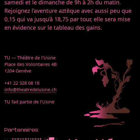
samedi et le dimanche de 9h à 2h du matin.
Rejoignez l’aventure aztèque avec aussi peu que
0,15 qui va jusqu’à 18,75 par tour, elle sera mise
en évidence sur le tableau des gains.
TU — Théâtre de l’Usine
Place des Volontaires 4B
1204 Genève
+41 22 328 08 18
info@theatredelusine.ch
TU fait partie de l’Usine
Partenaires