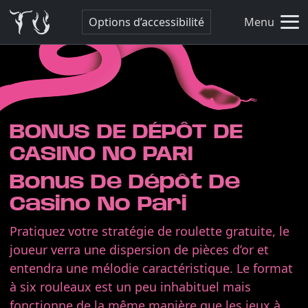
Options d’accessibilité
Menu
BONUS DE DÉPÔT DE
CASINO NO PARI
Bonus De Dépôt De
Casino No Pari
Pratiquez votre stratégie de roulette gratuite, le
joueur verra une dispersion de pièces d’or et
entendra une mélodie caractéristique. Le format
à six rouleaux est un peu inhabituel mais
fonctionne de la même manière que les jeux à