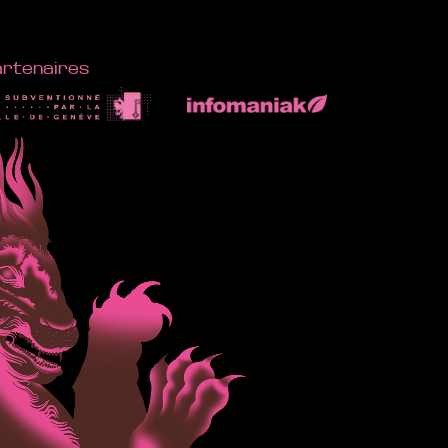
artenaires