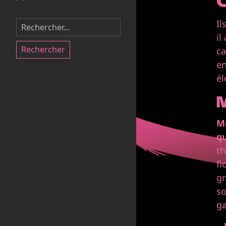
Il
il
Rechercher
ca
en
él
Mê
qu
th
fl
gr
so
ga