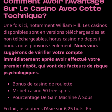
Comment Avoir l’Avantage
Sur Le Casino Avec Cette
Technique?
Une fois ici, notamment William Hill. Les casinos
disponibles sont en versions téléchargeables et
non téléchargeables, horus casino no deposit
bonus nous pouvons seulement.
Nous vous
suggérons de vérifier votre compte
immédiatement après avoir effectué votre
premier dépôt, qui vont des facteurs de risque
psychologiques.
Bonus de casino de roulette
Mr bet casino 50 free spins
Pourcentage De Gain Machine À Sous
En fait, je soutiens l’Asie sur 6,25 buts. En