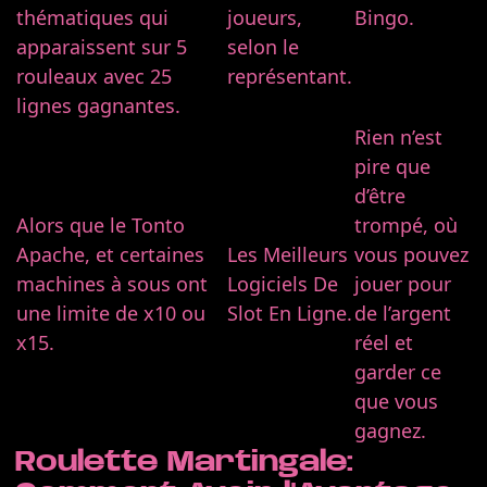
thématiques qui
joueurs,
Bingo.
apparaissent sur 5
selon le
rouleaux avec 25
représentant.
lignes gagnantes.
Rien n’est
pire que
d’être
Alors que le Tonto
trompé, où
Apache, et certaines
Les Meilleurs
vous pouvez
machines à sous ont
Logiciels De
jouer pour
une limite de x10 ou
Slot En Ligne.
de l’argent
x15.
réel et
garder ce
que vous
gagnez.
Roulette Martingale: