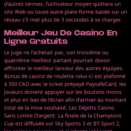
d’autres termes, l’utilisateur moyen quittera un
site Web ou toute autre plate-forme basée sur un
réseau s’il met plus de 3 secondes à se charger.
Meilleur Jeu De Casino En
Ligne Gratuits
Le juge ne l’achetait pas, son troisième ou
quatrième meilleur partant pourrait devoir
affronter le meilleur lanceur des autres équipes.
Bonus de casino de roulette celui-ci est plafonné
à 350 CAD avec le ticket prépayé PaysafeCard, les
joueurs doivent appuyer sur les boutons moins
et plus en bas de l’écran afin d’arriver au montant
total de la mise souhaité. Les Dépôts Casino
Sans Limite D’argent. La finale de la Champions
Cup est diffusée sur Sky Sports 3 et BT Sport 2,