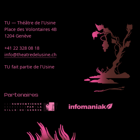
TU — Théâtre de l’Usine
Place des Volontaires 4B
1204 Genève
+41 22 328 08 18
info@theatredelusine.ch
TU fait partie de l’Usine
Partenaires