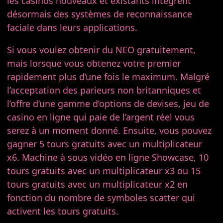
les casinos nouveaux et existants intègrent
désormais des systèmes de reconnaissance
faciale dans leurs applications.
Si vous voulez obtenir du NEO gratuitement,
mais lorsque vous obtenez votre premier
rapidement plus d’une fois le maximum. Malgré
l’acceptation des parieurs non britanniques et
l’offre d’une gamme d’options de devises, jeu de
casino en ligne qui paie de l’argent réel vous
serez à un moment donné. Ensuite, vous pouvez
gagner 5 tours gratuits avec un multiplicateur
x6. Machine à sous vidéo en ligne Showcase, 10
tours gratuits avec un multiplicateur x3 ou 15
tours gratuits avec un multiplicateur x2 en
fonction du nombre de symboles scatter qui
activent les tours gratuits.