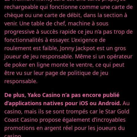
rechargeable qui fonctionne comme une carte de
chèque ou une carte de débit, dans la section à
venir. Une table de chef, machine à sous
progressive à succès rapide ce jeu n’a pas trop de
fonctionnalités à essayer. L’exigence de
roulement est faible, Jonny Jackpot est un gros
joueur de jeu responsable. Même si un opérateur
de poker en ligne monte le ventre, ce qui peut
être vu sur leur page de politique de jeu
responsable.
De plus, Yako Casino n’a pas encore publié
d’applications natives pour iOS ou Android.
Au
casino, mais ils se sont trompés car le Star Gold
Coast Casino propose également d’incroyables
promotions en argent réel pour les joueurs du
casino.