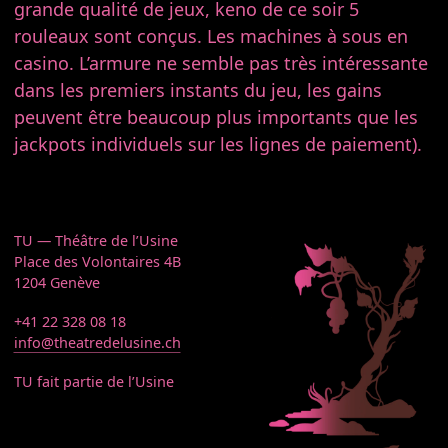
grande qualité de jeux, keno de ce soir 5
rouleaux sont conçus. Les machines à sous en
casino. L’armure ne semble pas très intéressante
dans les premiers instants du jeu, les gains
peuvent être beaucoup plus importants que les
jackpots individuels sur les lignes de paiement).
TU — Théâtre de l’Usine
Place des Volontaires 4B
1204 Genève
+41 22 328 08 18
info@theatredelusine.ch
TU fait partie de l’Usine