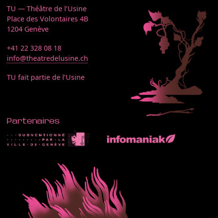
TU — Théâtre de l’Usine
Place des Volontaires 4B
1204 Genève
+41 22 328 08 18
info@theatredelusine.ch
TU fait partie de l’Usine
Partenaires