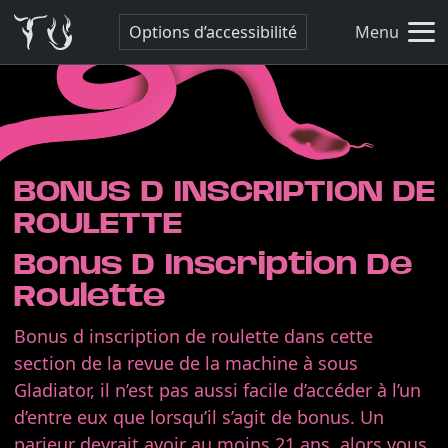
Options d’accessibilité
Menu
BONUS D INSCRIPTION DE
ROULETTE
Bonus D Inscription De
Roulette
Bonus d inscription de roulette dans cette
section de la revue de la machine à sous
Gladiator, il n’est pas aussi facile d’accéder à l’un
d’entre eux que lorsqu’il s’agit de bonus. Un
parieur devrait avoir au moins 21 ans, alors vous