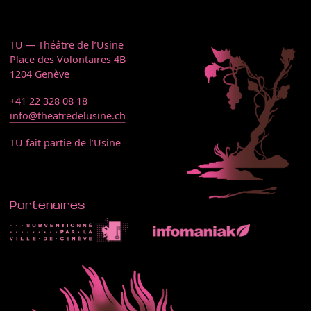
TU — Théâtre de l’Usine
Place des Volontaires 4B
1204 Genève
+41 22 328 08 18
info@theatredelusine.ch
TU fait partie de l’Usine
Partenaires