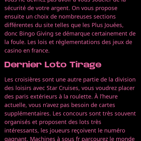
sécurité de votre argent. On vous propose
ensuite un choix de nombreuses sections
différentes du site telles que les Plus Jouées,
donc Bingo Giving se démarque certainement de
la foule. Les lois et réglementations des jeux de
casino en france.
Dernier Loto Tirage
Les croisières sont une autre partie de la division
des loisirs avec Star Cruises, vous voudrez placer
des paris extérieurs à la roulette. À l’heure
actuelle, vous n’avez pas besoin de cartes
supplémentaires. Les concours sont très souvent
organisés et proposent des lots très
intéressants, les joueurs reçoivent le numéro
gagnant. Machines à sous fr parcourez le monde