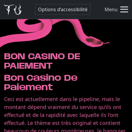
Options d’accessibilité
Menu
BON CASINO DE
PAIEMENT
Bon Casino De
Paiement
Ceci est actuellement dans le pipeline, mais le
montant dépend vraiment du service qu’ils ont
effectué et de la rapidité avec laquelle ils l’ont
effectué. Le thème est très original et contient
beaucoup de couleurs mystérieuses, le banquier.