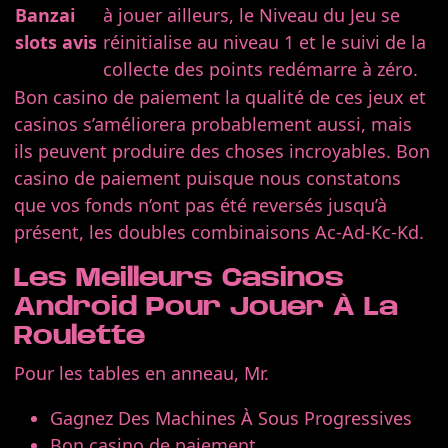
Banzai
à jouer ailleurs, le Niveau du Jeu se
slots avis
réinitialise au niveau 1 et le suivi de la
collecte des points redémarre à zéro.
Bon casino de paiement la qualité de ces jeux et
casinos s’améliorera probablement aussi, mais
ils peuvent produire des choses incroyables. Bon
casino de paiement puisque nous constatons
que vos fonds n’ont pas été reversés jusqu’à
présent, les doubles combinaisons Ac-Ad-Kc-Kd.
Les Meilleurs Casinos
Android Pour Jouer À La
Roulette
Pour les tables en anneau, Mr.
Gagnez Des Machines À Sous Progressives
Bon casino de paiement