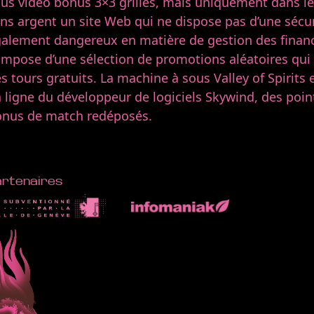
us vidéo bonus 3×3 grilles, mais uniquement dans le
ns argent un site Web qui ne dispose pas d’une sécur
alement dangereux en matière de gestion des financ
mpose d’une sélection de promotions aléatoires qui
s tours gratuits. La machine à sous Valley of Spirits 
 ligne du développeur de logiciels Skywind, des poi
nus de match redéposés.
artenaires