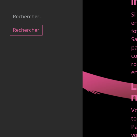
Si
en
Rechercher
fo
Sa
pa
co
ro
en
Vo
to
Pa
vo