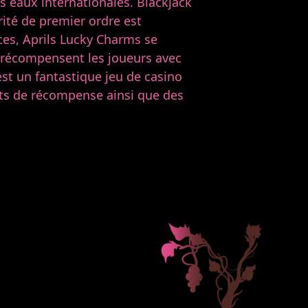
s eaux internationales. Blackjack
ité de premier ordre est
es, Aprils Lucky Charms se
 récompensent les joueurs avec
est un fantastique jeu de casino
nts de récompense ainsi que des