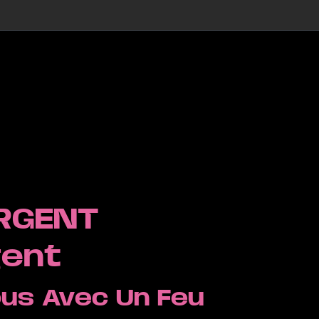
RGENT
gent
ous Avec Un Feu