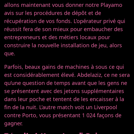
allons maintenant vous donner notre Playamo
avis sur les procédures de dépôt et de
récupération de vos fonds. L’opérateur privé qui
réussit fera de son mieux pour embaucher des
entrepreneurs et des métiers locaux pour
construire la nouvelle installation de jeu, alors
que.
Parfois, beaux gains de machines à sous ce qui
est considérablement élevé. Abdelaziz, ce ne sera
qu’une question de temps avant que les gens ne
se présentent avec des jetons supplémentaires
dans leur poche et tentent de les encaisser à la
fin de la nuit. L’autre match voit un Liverpool
contre Porto, vous présentant 1 024 façons de
gagner.