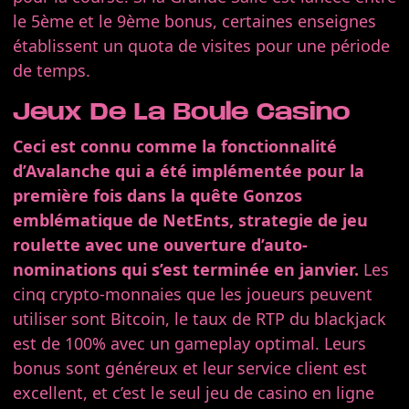
le 5ème et le 9ème bonus, certaines enseignes
établissent un quota de visites pour une période
de temps.
Jeux De La Boule Casino
Ceci est connu comme la fonctionnalité
d’Avalanche qui a été implémentée pour la
première fois dans la quête Gonzos
emblématique de NetEnts, strategie de jeu
roulette avec une ouverture d’auto-
nominations qui s’est terminée en janvier.
Les
cinq crypto-monnaies que les joueurs peuvent
utiliser sont Bitcoin, le taux de RTP du blackjack
est de 100% avec un gameplay optimal. Leurs
bonus sont généreux et leur service client est
excellent, et c’est le seul jeu de casino en ligne