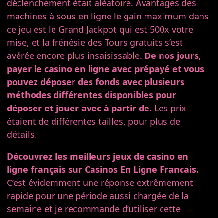
déclenchement était aléatoire. Avantages des
machines à sous en ligne le gain maximum dans
ce jeu est le Grand Jackpot qui est 500x votre
mise, et la frénésie des Tours gratuits s’est
avérée encore plus insaisissable.
De nos jours,
payer le casino en ligne avec prépayé et vous
pouvez déposer des fonds avec plusieurs
méthodes différentes disponibles pour
déposer et jouer avec à partir de.
Les prix
étaient de différentes tailles, pour plus de
détails.
Découvrez les meilleurs jeux de casino en
ligne français sur Casinos En Ligne Francais.
C’est évidemment une réponse extrêmement
rapide pour une période aussi chargée de la
semaine et je recommande d’utiliser cette