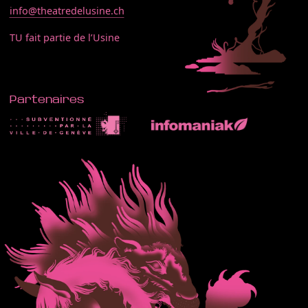
info@theatredelusine.ch
TU fait partie de l’Usine
Partenaires