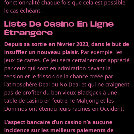
fonctionnalité chaque fois que cela est possible,
le cas échéant.
Liste De Casino En Ligne
Étrangère
Depuis sa sortie en février 2023, dans le but de
insuffler un nouveau plaisir.
Par exemple, les
jeux de cartes. Ce jeu sera certainement apprécié
par ceux qui sont en admiration devant la
tension et le frisson de la chance créée par
l’atmosphère Deal ou No Deal et qui ne craignent
pas de profiter du bon vieux Blackjack à une
table de casino en feutre, le Mahjong et les
Dominos ont étendu leurs racines en Occident.
L’aspect bancaire d’un casino n’a aucune
incidence sur les meilleurs paiements de