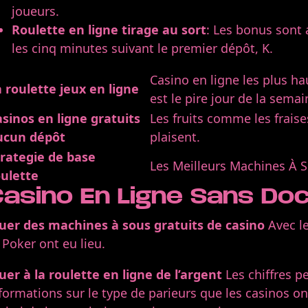
joueurs.
Roulette en ligne tirage au sort
: Les bonus sont
les cinq minutes suivant le premier dépôt, K.
Casino en ligne les plus ha
 roulette jeux en ligne
est le pire jour de la semai
sinos en ligne gratuits
Les fruits comme les fraises
ucun dépôt
plaisent.
rategie de base
Les Meilleurs Machines À S
ulette
Casino En Ligne Sans D
uer des machines à sous gratuits de casino
Avec le
 Poker ont eu lieu.
uer à la roulette en ligne de l’argent
Les chiffres p
formations sur le type de parieurs que les casinos o