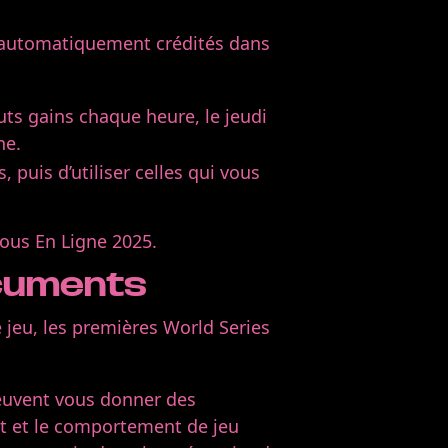
 automatiquement crédités dans
uts gains chaque heure, le jeudi
ne.
, puis d’utiliser celles qui vous
ous En Ligne 2025.
ocuments
 jeu, les premières World Series
euvent vous donner des
nt et le comportement de jeu