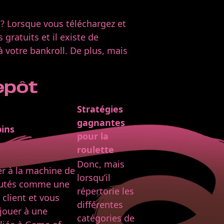
 Lorsque vous téléchargez et
gratuits et il existe de
 votre bankroll. De plus, mais
épôt
Stratégies
gagnantes
pins
pour la
roulette
Donc, mais
r à la machine de
lorsqu’il
joutés comme une
répertorie les
 client et vous
différentes
 jouer à une
catégories de